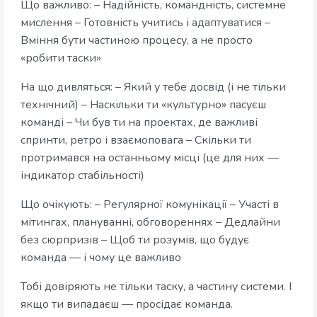
Що важливо: – Надійність, командність, системне
мислення – Готовність учитись і адаптуватися –
Вміння бути частиною процесу, а не просто
«робити таски»
На що дивляться: – Який у тебе досвід (і не тільки
технічний) – Наскільки ти «культурно» пасуєш
команді – Чи був ти на проектах, де важливі
спринти, ретро і взаємоповага – Скільки ти
протримався на останньому місці (це для них —
індикатор стабільності)
Що очікують: – Регулярної комунікації – Участі в
мітингах, плануванні, обговореннях – Дедлайни
без сюрпризів – Щоб ти розумів, що будує
команда — і чому це важливо
Тобі довіряють не тільки таску, а частину системи. І
якщо ти випадаєш — просідає команда.