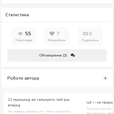
Статистика
55
7
0
Переглядів
Вподобано
Поділились
Обговорення (2)
Роботи автора
12 перешкод, які гальмують твій рух
ШІ — не творец
вперед
Сильна сторона с
Не завжди справа в ліні. Часто ми просто
він «мислить». А в 