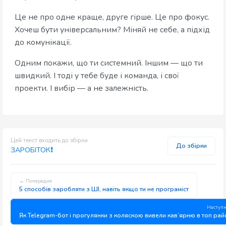
Це не про одне краще, друге гірше. Це про фокус.
Хочеш бути універсальним? Міняй не себе, а підхід
до комунікації.
Одним покажи, що ти системний. Іншим — що ти
швидкий. І тоді у тебе буде і команда, і свої
проекти. І вибір — а не залежність.
Цей текст входить до збірки
До збірки
ЗАРОБІТОК❗
← Попередня
5 способів заробляти з ШІ, навіть якщо ти не програміст
Наступ
Як Telegram-бот і прогулянки з коляскою вивели кав’ярню в топ ра