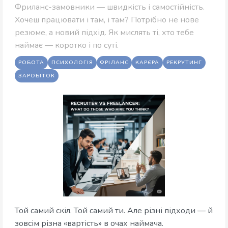
Фриланс-замовники — швидкість і самостійність.
Хочеш працювати і там, і там? Потрібно не нове
резюме, а новий підхід. Як мислять ті, хто тебе
наймає — коротко і по суті.
РОБОТА
ПСИХОЛОГІЯ
ФРІЛАНС
КАРЄРА
РЕКРУТИНГ
ЗАРОБІТОК
Той самий скіл. Той самий ти. Але різні підходи — й
зовсім різна «вартість» в очах наймача.