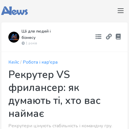
Ші для людей і
бізнесу
1 років
Кейс
/
Робота і кар'єра
Рекрутер VS
фрилансер: як
думають ті, хто вас
наймає
Рекрутери цінують стабільність і командну гру.