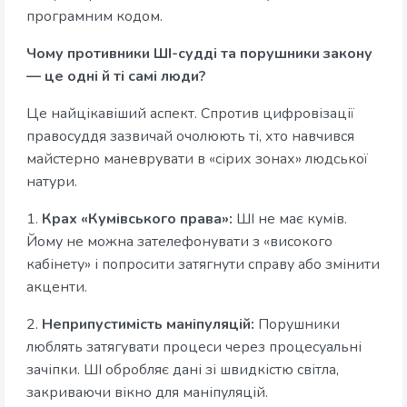
програмним кодом.
Чому противники ШІ-судді та порушники закону
— це одні й ті самі люди?
Це найцікавіший аспект. Спротив цифровізації
правосуддя зазвичай очолюють ті, хто навчився
майстерно маневрувати в «сірих зонах» людської
натури.
1.
Крах «Кумівського права»:
ШІ не має кумів.
Йому не можна зателефонувати з «високого
кабінету» і попросити затягнути справу або змінити
акценти.
2.
Неприпустимість маніпуляцій:
Порушники
люблять затягувати процеси через процесуальні
зачіпки. ШІ обробляє дані зі швидкістю світла,
закриваючи вікно для маніпуляцій.