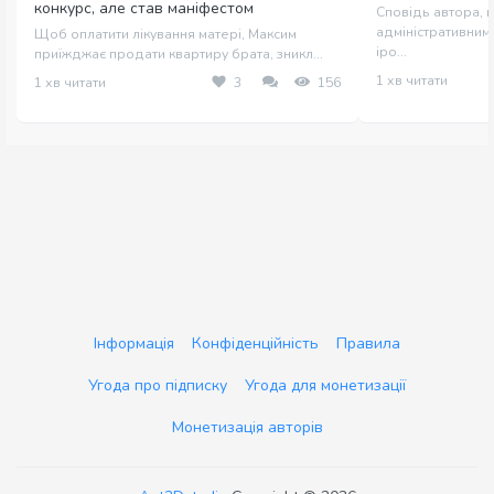
конкурс, але став маніфестом
Сповідь автора, щ
адміністративним 
Щоб оплатити лікування матері, Максим
іро...
приїжджає продати квартиру брата, зникл...
1 хв читати
1 хв читати
3
156
Інформація
Конфіденційність
Правила
Угода про підписку
Угода для монетизації
Монетизація авторів