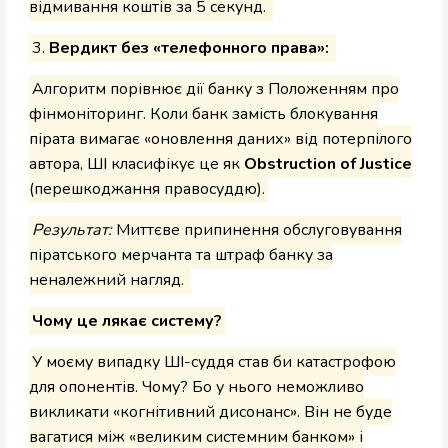
відмивання коштів за 5 секунд.
3.
Вердикт без «телефонного права»:
Алгоритм порівнює дії банку з Положенням про
фінмоніторинг. Коли банк замість блокування
пірата вимагає «оновлення даних» від потерпілого
автора, ШІ класифікує це як
Obstruction of Justice
(перешкоджання правосуддю).
Результат:
Миттєве припинення обслуговування
піратського мерчанта та штраф банку за
неналежний нагляд.
Чому це лякає систему?
У моєму випадку ШІ-суддя став би катастрофою
для опонентів. Чому? Бо у нього неможливо
викликати «когнітивний дисонанс». Він не буде
вагатися між «великим системним банком» і