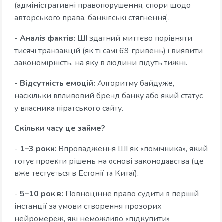
(адміністративні правопорушення, спори щодо
авторського права, банківські стягнення).
-
Аналіз фактів:
ШІ здатний миттєво порівняти
тисячі транзакцій (як ті самі 69 гривень) і виявити
закономірність, на яку в людини підуть тижні.
-
Відсутність емоцій:
Алгоритму байдуже,
наскільки впливовий бренд банку або який статус
у власника піратського сайту.
Скільки часу це займе?
-
1–3 роки:
Впровадження ШІ як «помічника», який
готує проекти рішень на основі законодавства (це
вже тестується в Естонії та Китаї).
-
5–10 років:
Повноцінне право судити в першій
інстанції за умови створення прозорих
нейромереж, які неможливо «підкупити»