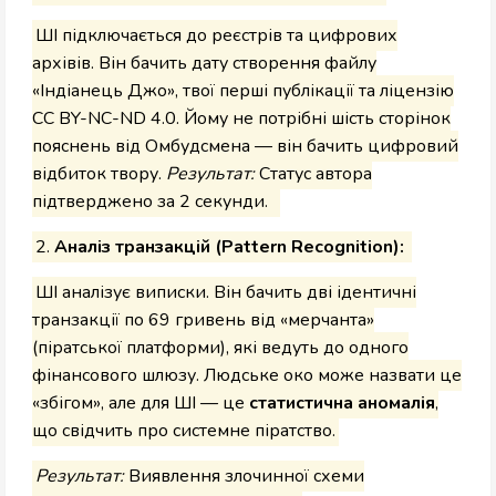
ШІ підключається до реєстрів та цифрових
архівів. Він бачить дату створення файлу
«Індіанець Джо», твої перші публікації та ліцензію
CC BY-NC-ND 4.0. Йому не потрібні шість сторінок
пояснень від Омбудсмена — він бачить цифровий
відбиток твору.
Результат:
Статус автора
підтверджено за 2 секунди.
2.
Аналіз транзакцій (Pattern Recognition):
ШІ аналізує виписки. Він бачить дві ідентичні
транзакції по 69 гривень від «мерчанта»
(піратської платформи), які ведуть до одного
фінансового шлюзу. Людське око може назвати це
«збігом», але для ШІ — це
статистична аномалія
,
що свідчить про системне піратство.
Результат:
Виявлення злочинної схеми