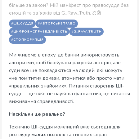
більше за закон? Мій маніфест про правосуддя без
емоцій та зв`язків від G_Raw_Truth. ⚖️🤖
#ШІ_СУДДЯ
#АВТОРСЬКЕПРАВО
#ЦИФРОВАСПРАВЕДЛИВІСТЬ
#G_RAW_TRUTH
#СТОПКОРУПЦІЯ
Ми живемо в епоху, де банки використовують
алгоритми, щоб блокувати рахунки авторів, але
суди все ще покладаються на людей, які можуть
«не помітити» докази, втомитися або просто мати
«правильних знайомих». Питання створення ШІ-
судді — це вже не наукова фантастика, це питання
виживання справедливості.
Наскільки це реально?
Технічно ШІ-суддя можливий вже сьогодні для
розгляду
малих позовів
та типових справ