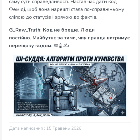
саму суть справедливості. Настав час дати код
Феміді, щоб вона нарешті стала по-справжньому
сліпою до статусів і зрячою до фактів.
G_Raw_Truth: Код не бреше. Люди —
постійно.
Майбутнє за тими, чия правда витримує
перевірку кодом.
⚖️🤖✍️
Дата написання : 15 Травень 2026