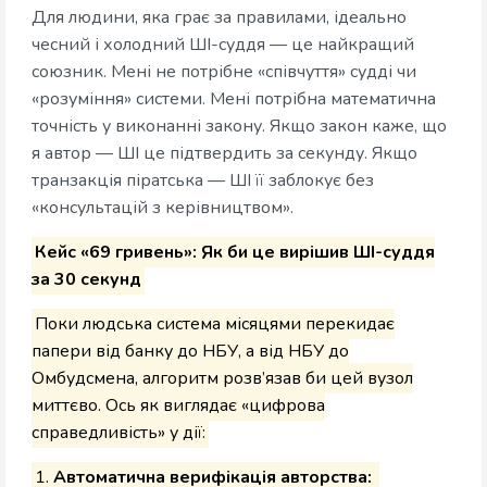
Для людини, яка грає за правилами, ідеально
чесний і холодний ШІ-суддя — це найкращий
союзник. Мені не потрібне «співчуття» судді чи
«розуміння» системи. Мені потрібна математична
точність у виконанні закону. Якщо закон каже, що
я автор — ШІ це підтвердить за секунду. Якщо
транзакція піратська — ШІ її заблокує без
«консультацій з керівництвом».
Кейс «69 гривень»: Як би це вирішив ШІ-суддя
за 30 секунд
Поки людська система місяцями перекидає
папери від банку до НБУ, а від НБУ до
Омбудсмена, алгоритм розв’язав би цей вузол
миттєво. Ось як виглядає «цифрова
справедливість» у дії:
1.
Автоматична верифікація авторства: