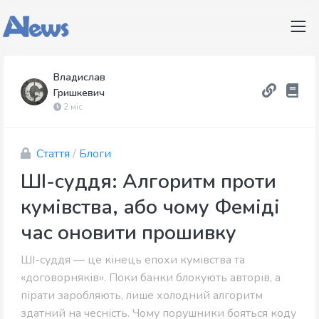
Владислав
Гришкевич
2 міс
Стаття
/
Блоги
ШІ-суддя: Алгоритм проти
кумівства, або чому Феміді
час оновити прошивку
ШІ-суддя — це кінець епохи кумівства та
«договорняків». Поки банки блокують авторів, а
пірати заробляють, лише холодний алгоритм
здатний на чесність. Чому порушники бояться коду