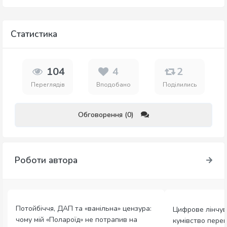
Статистика
104
4
2
Переглядів
Вподобано
Поділились
Обговорення (0)
Роботи автора
Потойбіччя, ДАП та «ванільна» цензура:
Цифрове лінчув
чому мій «Полароїд» не потрапив на
кумівство пере