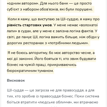
«одним автором». Для нього банк — це просто
суб’єкт з набором обов’язків, які були порушені.
Коли я кажу, що виступаю за ШІ-суддю, я кажу про
рівність стартових умов
. У мене немає «волохатої
лапи» в судах, але у мене є залізна логіка фактів. У
світі, де панує ШІ, логіка важить більше, ніж обіди у
дорогих ресторанах з «потрібними людьми».
Я не боюсь алгоритму, бо моє авторство чесне, а
мої дії законні. Його бояться ті, хто звик будувати
бізнес на чужій праці, прикриваючись
бюрократичним туманом.
Висновок
ШІ-суддя — це загроза не для правосуддя, а для
тих, хто зробив із правосуддя бізнес. Поки система
боїться втратити «людське обличчя», ми втрачаємо