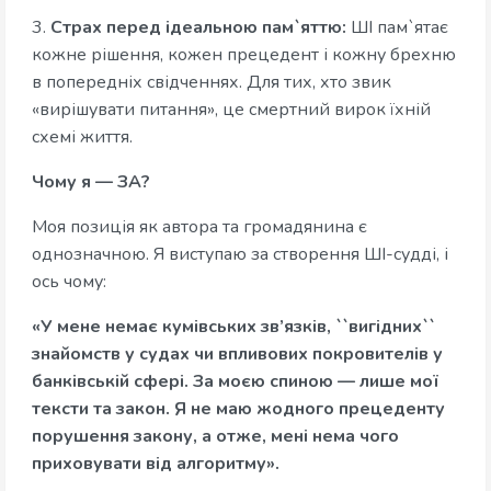
3.
Страх перед ідеальною пам`яттю:
ШІ пам`ятає
кожне рішення, кожен прецедент і кожну брехню
в попередніх свідченнях. Для тих, хто звик
«вирішувати питання», це смертний вирок їхній
схемі життя.
Чому я — ЗА?
Моя позиція як автора та громадянина є
однозначною. Я виступаю за створення ШІ-судді, і
ось чому:
«У мене немає кумівських зв’язків, ``вигідних``
знайомств у судах чи впливових покровителів у
банківській сфері. За моєю спиною — лише мої
тексти та закон. Я не маю жодного прецеденту
порушення закону, а отже, мені нема чого
приховувати від алгоритму».