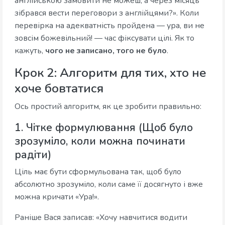
англійською замовити не можеш, а через місяць
зібрався вести переговори з англійцями?». Коли
перевірка на адекватність пройдена — ура, ви не
зовсім божевільний! — час фіксувати цілі. Як то
кажуть,
чого не записано, того не було
.
Крок 2: Алгоритм для тих, хто не
хоче бовтатися
Ось простий алгоритм, як це зробити правильно:
1. Чітке формулювання (Щоб було
зрозуміло, коли можна починати
радіти)
Ціль має бути сформульована так, щоб було
абсолютно зрозуміло, коли саме її досягнуто і вже
можна кричати «Ура!».
Раніше Вася записав: «Хочу навчитися водити