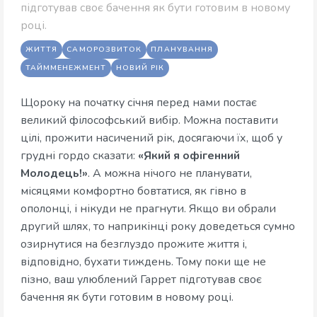
підготував своє бачення як бути готовим в новому
році.
ЖИТТЯ
САМОРОЗВИТОК
ПЛАНУВАННЯ
ТАЙММЕНЕЖМЕНТ
НОВИЙ РІК
Щороку на початку січня перед нами постає
великий філософський вибір. Можна поставити
цілі, прожити насичений рік, досягаючи їх, щоб у
грудні гордо сказати:
«Який я офігенний
Молодець!»
. А можна нічого не планувати,
місяцями комфортно бовтатися, як гівно в
ополонці, і нікуди не прагнути. Якщо ви обрали
другий шлях, то наприкінці року доведеться сумно
озирнутися на безглуздо прожите життя і,
відповідно, бухати тиждень. Тому поки ще не
пізно, ваш улюблений Гаррет підготував своє
бачення як бути готовим в новому році.