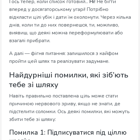
І ось тепер, коли список готовий...
Ні
! Не бігти
вперед у досягаторському угарі! Потрібно
відкласти цілі убік і дати їм охолонути. Через кілька
днів, коли ти до них повернешся, ти, можливо,
виявиш, що деякі можна переформулювати або
взагалі прибрати.
А далі — фігня питання: залишилося з кайфом
пройти цей шлях та реалізувати задумане.
Найдурніші помилки, які зіб’ють
тебе зі шляху
Навіть правильно поставлена ціль може стати
причиною нервового зриву, якщо не знати, де
підстелити соломки. Ось деякі помилки, які можуть
збити тебе зі шляху:
Помилка 1: Підписуватися під ціллю