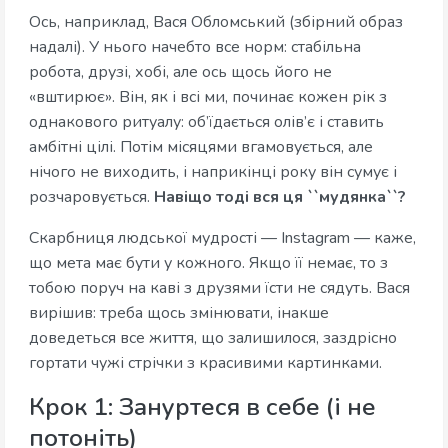
Ось, наприклад, Вася Обломський (збірний образ
надалі). У нього начебто все норм: стабільна
робота, друзі, хобі, але ось щось його не
«вштирює». Він, як і всі ми, починає кожен рік з
однакового ритуалу: об’їдається олів’є і ставить
амбітні цілі. Потім місяцями вгамовується, але
нічого не виходить, і наприкінці року він сумує і
розчаровується.
Навіщо тоді вся ця ``мудянка``?
Скарбниця людської мудрості — Instagram — каже,
що мета має бути у кожного. Якщо її немає, то з
тобою поруч на каві з друзями їсти не сядуть. Вася
вирішив: треба щось змінювати, інакше
доведеться все життя, що залишилося, заздрісно
гортати чужі стрічки з красивими картинками.
Крок 1: Зануртеся в себе (і не
потоніть)