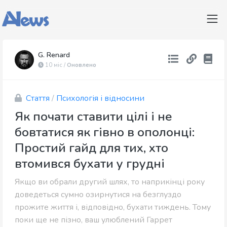
G. Renard
10 міс /
Оновлено
Стаття
/
Психологія і відносини
Як почати ставити цілі і не
бовтатися як гівно в ополонці:
Простий гайд для тих, хто
втомився бухати у грудні
Якщо ви обрали другий шлях, то наприкінці року
доведеться сумно озирнутися на безглуздо
прожите життя і, відповідно, бухати тиждень. Тому
поки ще не пізно, ваш улюблений Гаррет