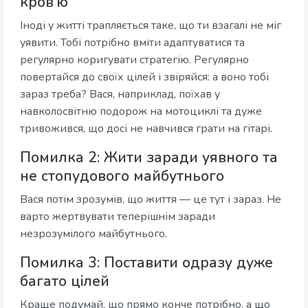
кров’ю
Іноді у житті трапляється таке, що ти взагалі не міг
уявити. Тобі потрібно вміти адаптуватися та
регулярно коригувати стратегію. Регулярно
повертайся до своїх цілей і звіряйся: а воно тобі
зараз треба? Вася, наприклад, поїхав у
навколосвітню подорож на мотоциклі та дуже
тривожився, що досі не навчився грати на гітарі.
Помилка 2: Жити заради уявного та
не стопудового майбутнього
Вася потім зрозумів, що життя — це тут і зараз. Не
варто жертвувати теперішнім заради
незрозумілого майбутнього.
Помилка 3: Поставити одразу дуже
багато цілей
Краще подумай, що прямо конче потрібно, а що