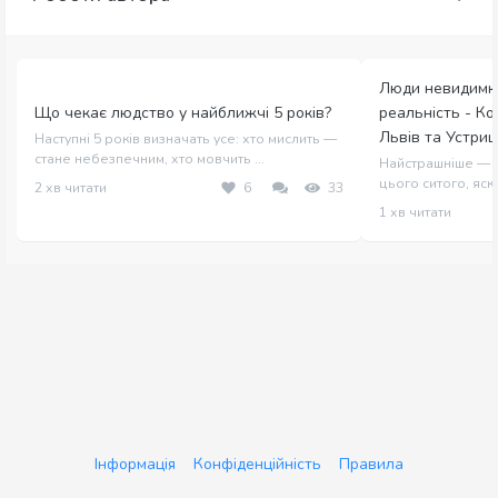
Люди невидимк
Що чекає людство у найближчі 5 років?
реальність - Ко
Львів та Устриц
Наступні 5 років визначать усе: хто мислить —
стане небезпечним, хто мовчить ...
Найстрашніше — в
цього ситого, яскра
2 хв читати
6
33
1 хв читати
Інформація
Конфіденційність
Правила