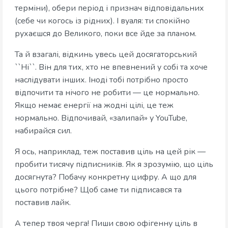
терміни), обери період і признач відповідальних
(себе чи когось із рідних). І вуаля: ти спокійно
рухаєшся до Великого, поки все йде за планом.
Та й взагалі, відкинь увесь цей досягаторський
``Ні``. Він для тих, хто не впевнений у собі та хоче
наслідувати інших. Іноді тобі потрібно просто
відпочити та нічого не робити — це нормально.
Якщо немає енергії на жодні цілі, це теж
нормально. Відпочивай, «залипай» у YouTube,
набирайся сил.
Я ось, наприклад, теж поставив ціль на цей рік —
пробити тисячу підписників. Як я зрозумію, що ціль
досягнута? Побачу конкретну цифру. А що для
цього потрібне? Щоб саме ти підписався та
поставив лайк.
А тепер твоя черга! Пиши свою офігенну ціль в