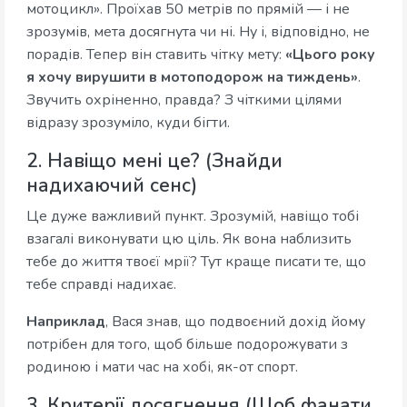
мотоцикл». Проїхав 50 метрів по прямій — і не
зрозумів, мета досягнута чи ні. Ну і, відповідно, не
порадів. Тепер він ставить чітку мету:
«Цього року
я хочу вирушити в мотоподорож на тиждень»
.
Звучить охріненно, правда? З чіткими цілями
відразу зрозуміло, куди бігти.
2. Навіщо мені це? (Знайди
надихаючий сенс)
Це дуже важливий пункт. Зрозумій, навіщо тобі
взагалі виконувати цю ціль. Як вона наблизить
тебе до життя твоєї мрії? Тут краще писати те, що
тебе справді надихає.
Наприклад
, Вася знав, що подвоєний дохід йому
потрібен для того, щоб більше подорожувати з
родиною і мати час на хобі, як-от спорт.
3. Критерії досягнення (Щоб фанати