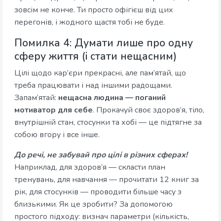
зовсім не конче. Ти просто офігієш від цих
перегонів, і жодного щастя тобі не буде.
Помилка 4: Думати лише про одну
сферу життя (і стати нещасним)
Цілі щодо кар’єри прекрасні, але пам’ятай, що
треба працювати і над іншими радощами.
Запам’ятай:
нещасна людина — поганий
мотиватор для себе
. Прокачуй своє здоров’я, тіло,
внутрішній стан, стосунки та хобі — це підтягне за
собою вгору і все інше.
До речі, не забувай про цілі в різних сферах!
Наприклад, для здоров’я — скласти план
тренувань, для навчання — прочитати 12 книг за
рік, для стосунків — проводити більше часу з
близькими. Як це зробити? За допомогою
простого підходу: визнач параметри (кількість,