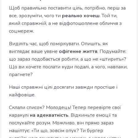
Щоб правильно поставити ціль, потрібно, перш за
все, зрозуміти, чого ти
реально хочеш
. Той ти,
який справжній, а не відфотошоплене обличчя з
соцмереж.
Виділіть час, щоб поміркувати. Опишіть, як
виглядає ваше уявне
офігенне життя
. Подумайте:
що зараз подобається робити, а що не «штирить»?
Що ви хочете послати куди подалі, а чого, навпаки,
прагнете?
Наші справжні цілі досягати завжди простіше і
кайфовіше.
Склали список? Молодець! Тепер перевірте свої
каракулі
на адекватність
. Відкиньте емоції та
послухайте розум. Можливо, він прямо зараз
нашіптує: «Ти що, зовсім опух? Ти бургер