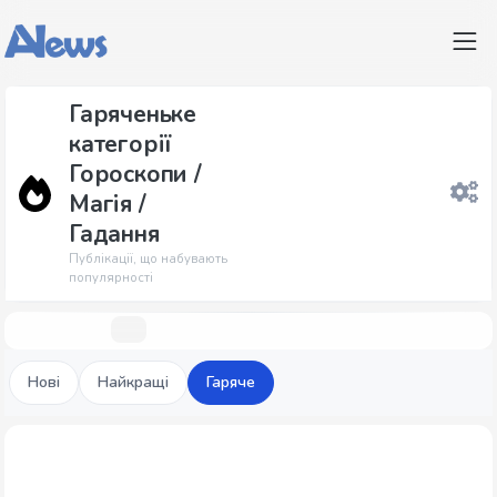
Гаряченьке
категорії
Гороскопи /
Магія /
Гадання
Публікації, що набувають
популярності
Нові
Найкращі
Гаряче