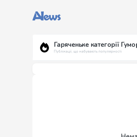
Гаряченьке категорії Гумо
Публікації, що набувають популярності
Нема