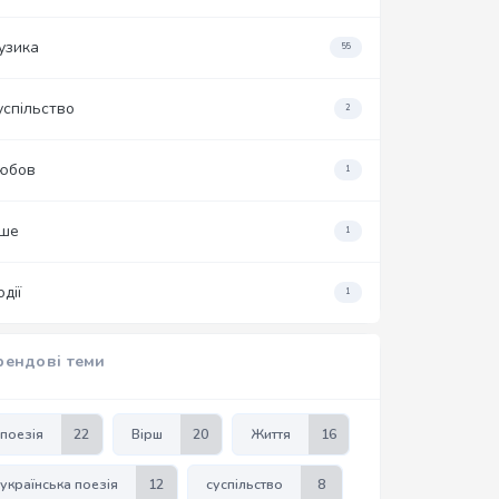
узика
55
успільство
2
юбов
1
нше
1
дії
1
рендові теми
поезія
22
Вірш
20
Життя
16
українська поезія
12
суспільство
8