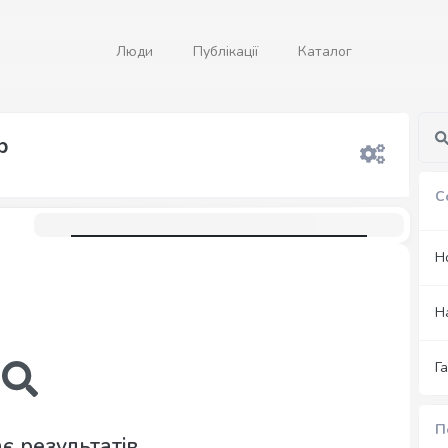
Люди
Публікації
Каталог
р
С
Н
Н
Г
П
є результатів