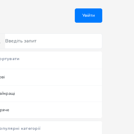
Увійти
ортувати
ові
айкращі
аряче
опулярні категорії