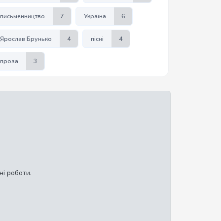
письменництво
7
Україна
6
Ярослав Брунько
4
пісні
4
проза
3
ні роботи.