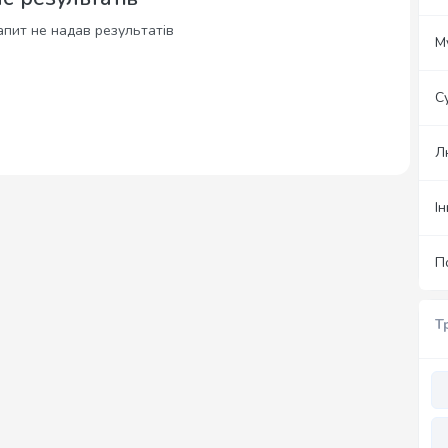
пит не надав результатів
М
С
Л
І
По
Т