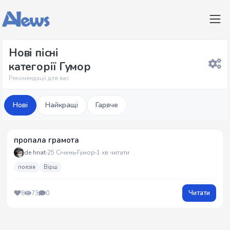
Нові пісні
категорії Гумор
Рекомендації для вас
Нові
Найкращі
Гаряче
пропала грамота
de hnat
25 Січень
Гумор
1 хв читати
поезія
Вірш
Читати
8
73
0