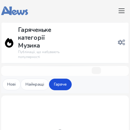
Гаряченьке
категорії
Музика
Публікації, що набувають
популярності
Нові
Найкращі
Гаряче