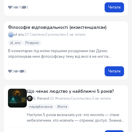
Особисті роздуми про естафету поколінь без
Читати
5
78
3
адресата.
Філософія відповідальності (екзистенціалізм)
jd any
27 Серпень
Суспільство
1 хв читати
jd_any
Роздуми
В коментарях під моїми першими роздумами пан Денис
зпропонував мені філософську тему від якої я не могла
відмовитись і пообіцяла собі, що розпишу її для вас, чи вдало це
вийшло - вирішувати вам. А за тему велике дякую і буду рада,
Читати
2
4
2
почути ще ідей для майбутніх роздумів.
Що чекає людство у найближчі 5 років?
G. Renard
22 Жовтень
Суспільство
2 хв читати
передбачення
Життя
Наступні 5 років визначать усе: хто мислить — стане
небезпечним, хто мовчить — отримає доступ. Знання
продаватимуться еліті, натовп годуватимуть ілюзіями.
Алгоритми навчаться карати не за вчинки, а за думки.