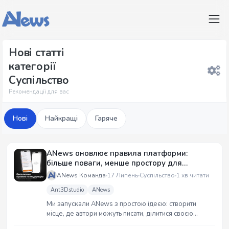
Нові статті
категорії
Суспільство
Рекомендації для вас
Нові
Найкращі
Гаряче
ANews оновлює правила платформи:
більше поваги, менше простору для
зловживань
ANews Команда
17 Липень
Суспільство
1 хв читати
Ant3Dstudio
ANews
Ми запускали ANews з простою ідеєю: створити
місце, де автори можуть писати, ділитися своєю
творчістю та підтримувати одне одного. Місце, де