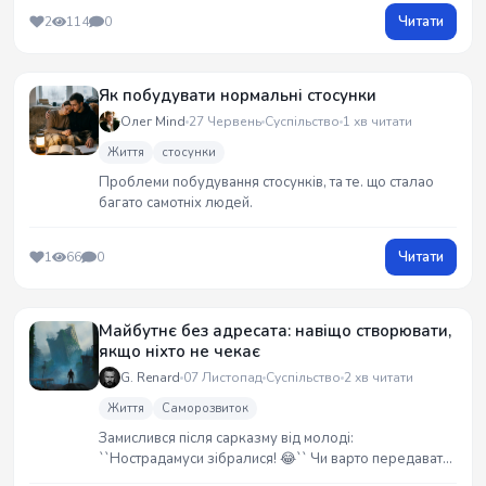
голос кожного автора має цінність, а спільнота росте
Читати
2
114
0
на довірі, а не на конфліктах.
Як побудувати нормальні стосунки
Олег Mind
27 Червень
Суспільство
1 хв читати
Життя
стосунки
Проблеми побудування стосунків, та те. що сталао
багато самотніх людей.
Читати
1
66
0
Майбутнє без адресата: навіщо створювати,
якщо ніхто не чекає
G. Renard
07 Листопад
Суспільство
2 хв читати
Життя
Саморозвиток
Замислився після сарказму від молоді:
``Нострадамуси зібралися! 😂`` Чи варто передавати
досвід наступному поколінню, яке вигоріло в 18?