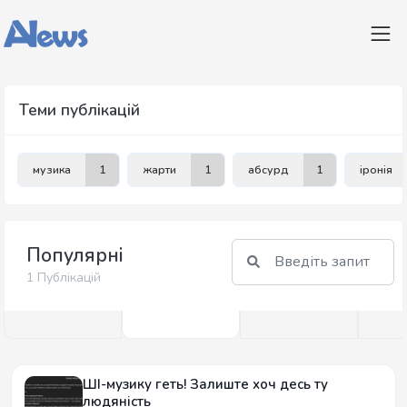
Теми публікацій
музика
1
жарти
1
абсурд
1
іронія
Популярні
1 Публікацій
ШІ-музику геть! Залиште хоч десь ту
людяність