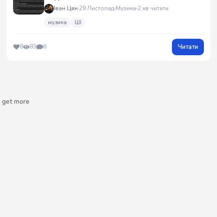
Іван Цяк
29 Листопад
Музика
2 хв читати
музика
ШІ
Читати
8
83
6
get more