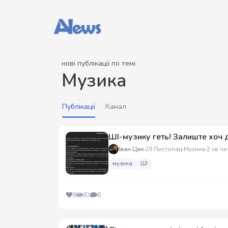
нові публікації по темі
Музика
Публікації
Канал
ШІ-музику геть! Залиште хоч 
Іван Цяк
29 Листопад
Музика
2 хв чи
музика
ШІ
8
83
6