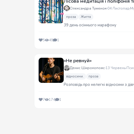
Лісова медитація і поліфонія т
Олександра Туменок
04 Листопад
М
проза
Життя
39 день осіннього марафону
5
49
1
«Не ревнуй»
Денис Широкопояс
13 Червень
Псих
відносини.
проза
Розповідь про нелегкі відносини з дів
7
174
1