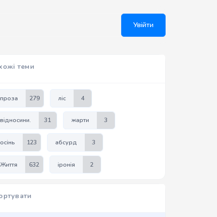
Увійти
хожі теми
проза
279
ліс
4
відносини.
31
жарти
3
осінь
123
абсурд
3
Життя
632
іронія
2
ортувати