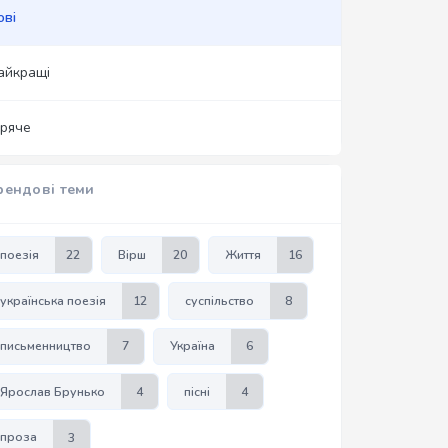
ові
айкращі
аряче
рендові теми
поезія
22
Вірш
20
Життя
16
українська поезія
12
суспільство
8
письменництво
7
Україна
6
Ярослав Брунько
4
пісні
4
проза
3