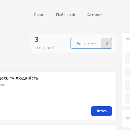
Люди
Публікації
Каталог
3
С
Підписатися
0
публікацій
десь ту людяність
тати
Читати
С