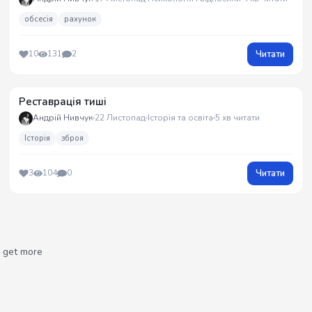
обсесія
рахунок
Читати
10
131
2
Реставрація тиші
Андрій Нивчук
22 Листопад
Історія та освіта
5 хв читати
Історія
зброя
Читати
3
104
0
get more