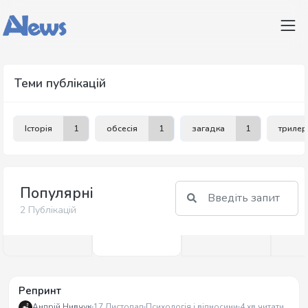
Теми публікацій
Історія
1
обсесія
1
загадка
1
трилер
Популярні
2 Публікацій
Репринт
Андрій Нивчук
17 Листопад
Психологія і відносини
4 хв читати