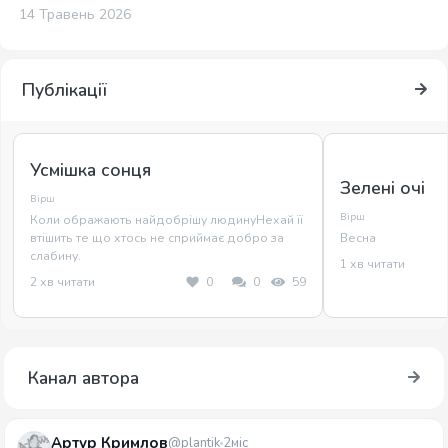
14 Травень 2026
Публікації
Усмішка сонця
Зелені очі
Вірш
Вірш
Коли ображають найдобрішу людинуНехай її
втішить те що хтось не сприймає добро за
Весна
слабину.
1 хв читати
2 хв читати
0
0
59
Канал автора
Артур Кримлов
@plantik
2міс