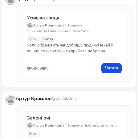
Усмішка сонця
Артур Кримлов
14 Травень
Психологія і відносини
2 хв читати
Вірш
Життя
Коли ображають найдобрішу людинуНехай її
втішить те що хтось не сприймає добро за
слабину.
Читати
0
59
0
Артур Кримлов
@plantik
2міс
Зелені очі
Артур Кримлов
14 Травень
Любов
1 хв читати
Вірш