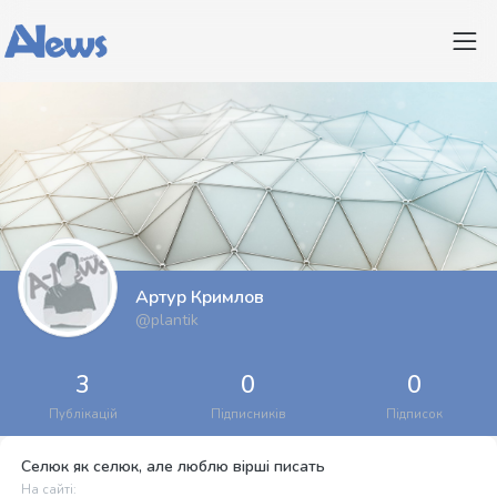
Артур Кримлов
@plantik
3
0
0
Публікацій
Підписників
Підписок
Селюк як селюк, але люблю вірші писать
На сайті: