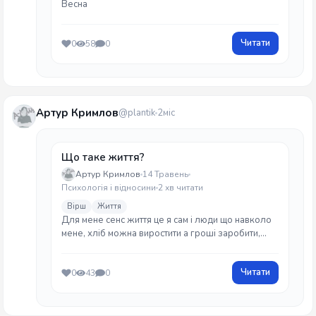
Весна
Читати
0
58
0
Артур Кримлов
@plantik
2міс
Що таке життя?
Артур Кримлов
14 Травень
Психологія і відносини
2 хв читати
Вірш
Життя
Для мене сенс життя це я сам і люди що навколо
мене, хліб можна виростити а гроші заробити,
людину ж як утратиш то не повернеш.
Читати
0
43
0