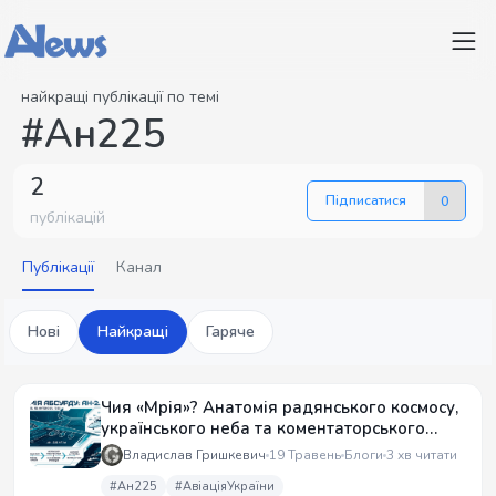
найкращі публікації по темі
#Ан225
2
Підписатися
0
публікацій
Публікації
Канал
Нові
Найкращі
Гаряче
Чия «Мрія»? Анатомія радянського космосу,
українського неба та коментаторського
абсурду
Владислав Гришкевич
19 Травень
Блоги
3 хв читати
#Ан225
#АвіаціяУкраїни