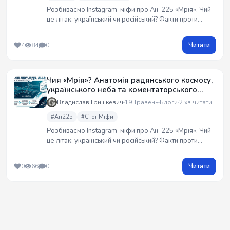
Розбиваємо Instagram-міфи про Ан-225 «Мрія». Чий
це літак: український чи російський? Факти проти
емоцій. Розробка київського КБ Антонова, старт під
«Буран» і 240 світових рекордів під українським
Читати
4
84
0
прапором. Анатомія інженерного шедевра,
знищеного агресором. #Мрія #Антонов
Чия «Мрія»? Анатомія радянського космосу,
українського неба та коментаторського
абсурду
Владислав Гришкевич
19 Травень
Блоги
2 хв читати
#Ан225
#СтопМіфи
Розбиваємо Instagram-міфи про Ан-225 «Мрія». Чий
це літак: український чи російський? Факти проти
емоцій. Розробка київського КБ Антонова, старт під
«Буран» і 240 світових рекордів під українським
Читати
0
66
0
прапором. Анатомія інженерного шедевра,
знищеного агресором.