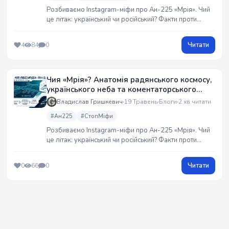
Розбиваємо Instagram-міфи про Ан-225 «Мрія». Чий
це літак: український чи російський? Факти проти
емоцій. Розробка київського КБ Антонова, старт під
«Буран» і 240 світових рекордів під українським
Читати
4
84
0
прапором. Анатомія інженерного шедевра,
знищеного агресором. #Мрія #Антонов
Чия «Мрія»? Анатомія радянського космосу,
українського неба та коментаторського
абсурду
Владислав Гришкевич
19 Травень
Блоги
2 хв читати
#Ан225
#СтопМіфи
Розбиваємо Instagram-міфи про Ан-225 «Мрія». Чий
це літак: український чи російський? Факти проти
емоцій. Розробка київського КБ Антонова, старт під
«Буран» і 240 світових рекордів під українським
Читати
0
66
0
прапором. Анатомія інженерного шедевра,
знищеного агресором.