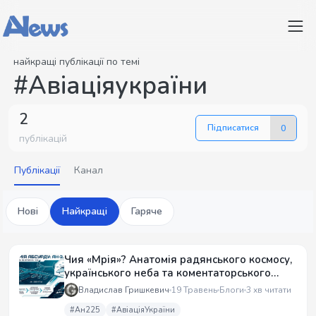
найкращі публікації по темі
#Авіаціяукраїни
2
Підписатися
0
публікацій
Публікації
Канал
Нові
Найкращі
Гаряче
Чия «Мрія»? Анатомія радянського космосу,
українського неба та коментаторського
абсурду
Владислав Гришкевич
19 Травень
Блоги
3 хв читати
#Ан225
#АвіаціяУкраїни