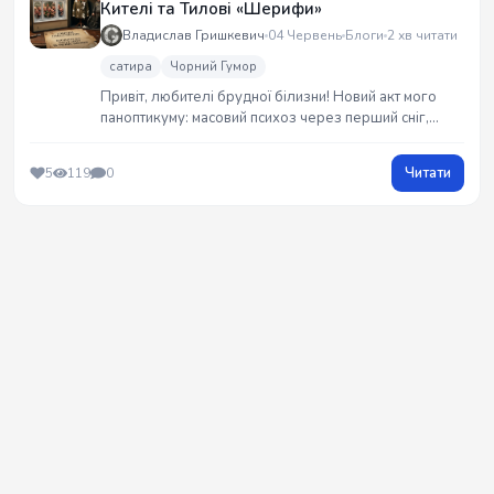
Кителі та Тилові «Шерифи»
Владислав Гришкевич
04 Червень
Блоги
2 хв читати
сатира
Чорний Гумор
Привіт, любителі брудної білизни! Новий акт мого
паноптикуму: масовий психоз через перший сніг,
обісраний тортом музейний китель та історія про те,
як шкільний вандал став тиловим «шерифом».
Читати
5
119
0
Оголошую новий раунд Премії Дарвіна в
коментарях! 😎🖕💥 #G_Raw_Truth