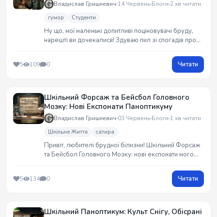
когнітивних інвалідів. Частина 1.
Владислав Гришкевич
14 Червень
Блоги
2 хв читати
гумор
Студенти
Ну що, мої маленькі допитливі поціновувачі бруду,
нарешті ви дочекалися! Здуваю пил зі спогадів про
юрфак і двох казкових імбецилів, з якими мені
«пощастило» вчитися. Дешеві понти, армійські гільзи,
Читати
5
109
0
метання болтів над головами та квіткові стартапи.
Буде цинічно й без цензури. 💀
Шкільний Форсаж та Бейсбол Головного
Мозку: Нові Експонати Паноптикуму
Владислав Гришкевич
03 Червень
Блоги
1 хв читати
Шкільне Життя
сатира
Привіт, любителі брудної білизни! Шкільний Форсаж
та Бейсбол Головного Мозку: нові експонати мого
паноптикуму. Від синочка директора на мопеді до
двометрової шафи з м`ячем. Оголошую старт Премії
Читати
5
134
0
Дарвіна для шкільного трешу! Читай, ділися своїми
історіями 😎🖕💥 #G_Raw_Truth
Шкільний Паноптикум: Культ Снігу, Обісрані