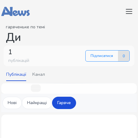
гаряченьке по темі
Ди
1
Підписатися
0
публікацій
Публікації
Канал
Нові
Найкращі
Гаряче