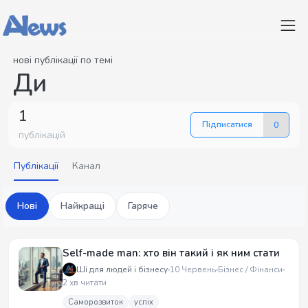
нові публікації по темі
Ди
1
Підписатися
0
публікацій
Публікації
Канал
Нові
Найкращі
Гаряче
Self-made man: хто він такий і як ним стати
Ші для людей і бізнесу
10 Червень
Бізнес / Фінанси
2 хв читати
Саморозвиток
успіх