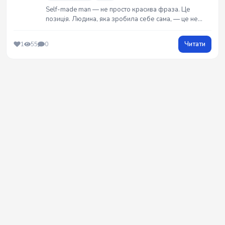
Self-made man — не просто красива фраза. Це
позиція. Людина, яка зробила себе сама, — це не
герой з кіно, не геній із глянцю, не щасливчик, якому
«повезло». Це той, хто чесно бере відповідальність
Читати
1
55
0
за своє життя і крок за кроком перетворює його на
щось значуще.