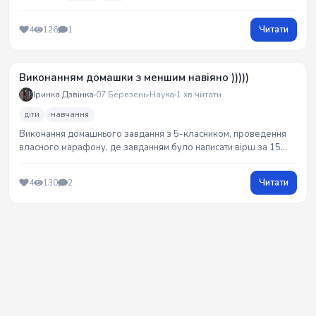
Читати
4
126
1
Виконанням домашки з меншим навіяно )))))
Іринка Дзвінка
07 Березень
Наука
1 хв читати
діти
навчання
Виконання домашнього завдання з 5-класником, проведення
власного марафону, де завданням було написати вірш за 15
хвилин.
Читати
4
130
2