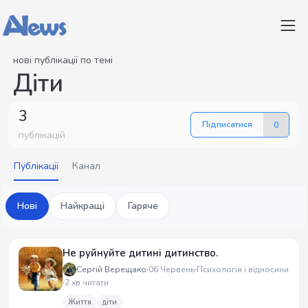
нові публікації по темі
Діти
3
Підписатися
0
публікацій
Публікації
Канал
Нові
Найкращі
Гаряче
Не руйнуйте дитині дитинство.
Сергій Верещако
06 Червень
Психологія і відносини
2 хв читати
Життя
діти