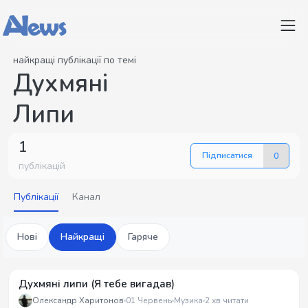
найкращі публікації по темі
Духмяні
Липи
1
Підписатися
0
публікацій
Публікації
Канал
Нові
Найкращі
Гаряче
Духмяні липи (Я тебе вигадав)
Олександр Харитонов
01 Червень
Музика
2 хв читати