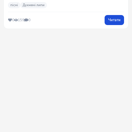
пісні
Духмяні липи
Читати
0
159
0