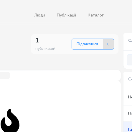
Люди
Публікації
Каталог
1
С
Підписатися
0
публікацій
С
Н
Н
Г