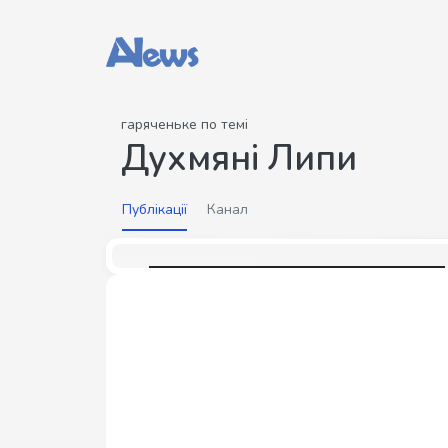
гаряченьке по темі
Духмяні Липи
Публікації
Канал