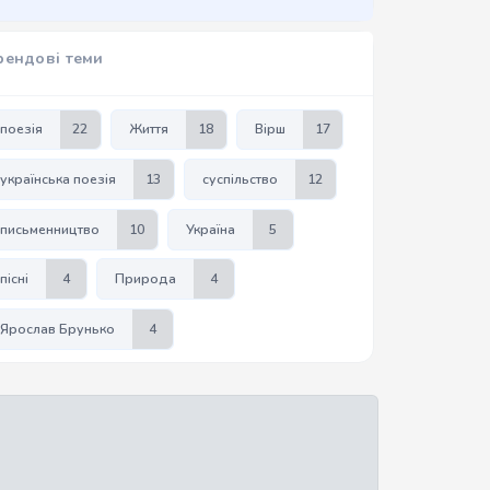
рендові теми
поезія
22
Життя
18
Вірш
17
українська поезія
13
суспільство
12
письменництво
10
Україна
5
пісні
4
Природа
4
Ярослав Брунько
4