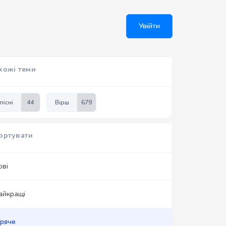
Увійти
хожі теми
пісні
44
Вірш
679
ортувати
ові
айкращі
аряче