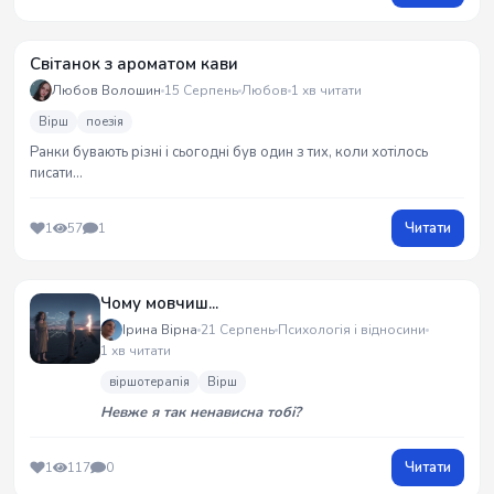
Світанок з ароматом кави
Любов Волошин
15 Серпень
Любов
1 хв читати
Вірш
поезія
Ранки бувають різні і сьогодні був один з тих, коли хотілось
писати...
Читати
1
57
1
Чому мовчиш...
Ірина Вірна
21 Серпень
Психологія і відносини
1 хв читати
віршотерапія
Вірш
Невже я так ненависна тобі?
Читати
1
117
0