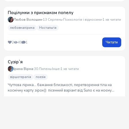
Поцілунки з присмаком попелу
Любов Волошин
13 Серпень
Психологія і відносини
1 хв читати
любовналірика
Ностальгія
Читати
2
49
1
Сузір`я
Ірина Вірна
30 Липень
Інше
1 хв читати
віршотерапія
поезія
Чуттєва лірика... бажання близькості, перетворення тіла на
космічну карту зірок)) пісенний варіант від Suno є на моєму
ютуб-каналі та в інстаграм
Читати
0
62
2
Літні ночі: Розуми