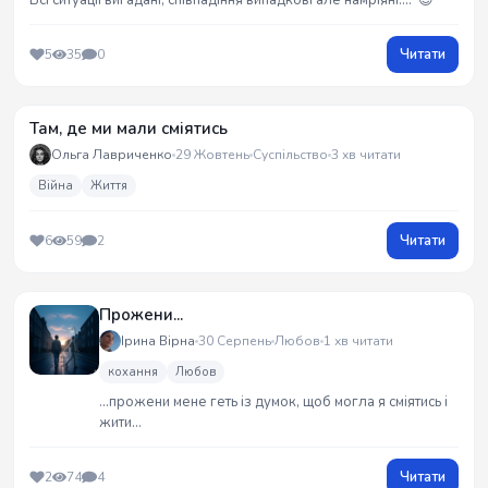
Всі ситуації вигадані, співпадіння випадкові але намріяні…. 😉
Читати
5
35
0
Там, де ми мали сміятись
Ольга Лавриченко
29 Жовтень
Суспільство
3 хв читати
Війна
Життя
Читати
6
59
2
Прожени...
Ірина Вірна
30 Серпень
Любов
1 хв читати
кохання
Любов
...прожени мене геть із думок, щоб могла я сміятись і
жити...
Читати
2
74
4