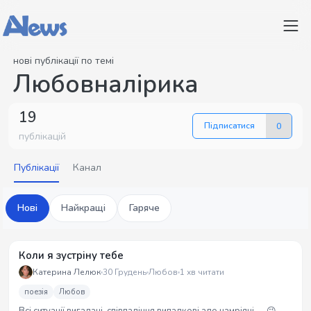
нові публікації по темі
Любовналірика
19
Підписатися
0
публікацій
Публікації
Канал
Нові
Найкращі
Гаряче
Коли я зустріну тебе
Катерина Лелюк
30 Грудень
Любов
1 хв читати
поезія
Любов