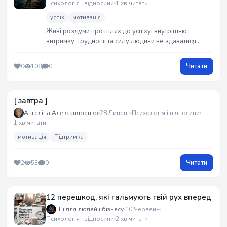
Психологія і відносини
1 хв читати
успіх
мотивація
Живі роздуми про шлях до успіху, внутрішню
витримку, труднощі та силу людини не здаватися
навіть тоді, коли результату ще не видно.
Читати
0
108
0
[ завтра ]
Ангеліна Александренко
28 Липень
Психологія і відносини
1 хв читати
мотивація
Підтримка
Читати
2
53
0
12 перешкод, які гальмують твій рух вперед
Ші для людей і бізнесу
10 Червень
Психологія і відносини
2 хв читати