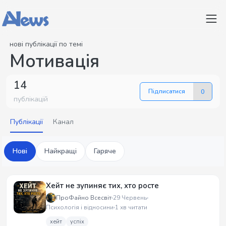
нові публікації по темі
Мотивація
14
Підписатися
0
публікацій
Публікації
Канал
Нові
Найкращі
Гаряче
Хейт не зупиняє тих, хто росте
ПроФайно Всесвіт
29 Червень
Психологія і відносини
1 хв читати
хейт
успіх