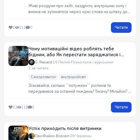
Живі роздуми про хейт, заздрість, внутрішню силу і
вміння не зупинятися через чужі слова на шляху до
свого успіху.
Читати
1
112
0
Чому мотиваційні відео роблять тебе
бідним, або Як перестати заряджатися і
нарешті підняти дупу
G. Renard
19 Лютий
Психологія і відносини
2 хв читати
Саморозвиток
внутрішнійсвіт
Зізнавайся, скільки ``потужних`` роликів ти
передивився за останній тиждень? Тисячу? Мільйон? І
як воно - відчуваєш себе майбутнім мільярдером,
лежачи на дивані в розтягнутих треніках? Якщо ти
Читати
13
118
1
досі перебуваєш у стані ``повної дупи``...
Успіх приходить після витримки
ПроФайно Всесвіт
29 Червень