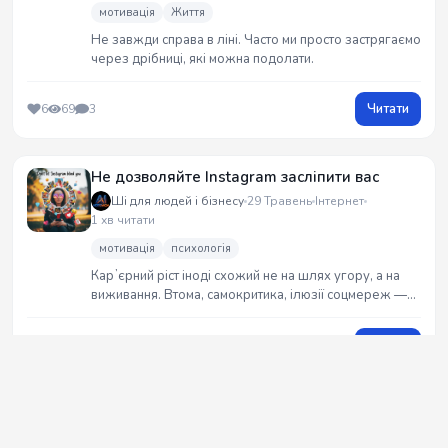
мотивація
Життя
Не завжди справа в ліні. Часто ми просто застрягаємо
через дрібниці, які можна подолати.
Читати
6
69
3
Не дозволяйте Instagram засліпити вас
Ші для людей і бізнесу
29 Травень
Інтернет
1 хв читати
мотивація
психологія
Карʼєрний ріст іноді схожий не на шлях угору, а на
виживання. Втома, самокритика, ілюзії соцмереж —
це реальність багатьох. Цей текст — про щирість,
надлом і те, як важливо знати, що ти не один(на).
Читати
3
54
2
Чернетка...
Ші для людей і бізнесу
28 Травень