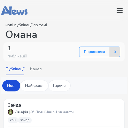
нові публікації по темі
Омана
1
Підписатися
0
публікацій
Публікації
Канал
Нові
Найкращі
Гаряче
Зайда
| Лямфія |
05 Лютий
Інше
1 хв читати
сон
зайда