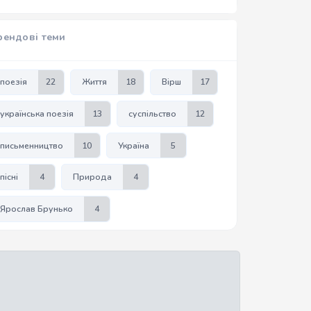
рендові теми
поезія
22
Життя
18
Вірш
17
українська поезія
13
суспільство
12
письменництво
10
Україна
5
пісні
4
Природа
4
Ярослав Брунько
4