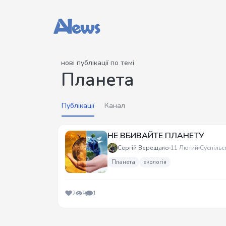
нові публікації по темі
Планета
Публікації
Канал
НЕ ВБИВАЙТЕ ПЛАНЕТУ
Сергій Верещако
11 Лютий
Суспільс
Планета
екологія
2
9
1