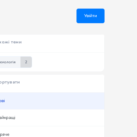
Увійти
хожі теми
екологія
2
ортувати
ові
айкращі
аряче