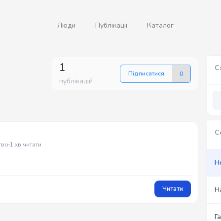
Люди
Публікації
Каталог
1
С
Підписатися
0
публікацій
С
тво
1 хв читати
Н
Читати
Н
Г