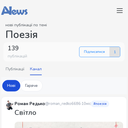
нові публікації по темі
Поезія
139
Підписатися
1
публікацій
Публікації
Канал
Нові
Гаряче
Роман Редько
@roman_redko6686
10міс
#поезія
Світло