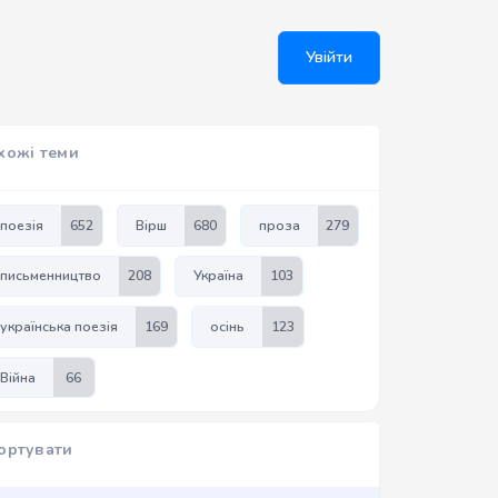
Увійти
хожі теми
поезія
652
Вірш
680
проза
279
письменництво
208
Україна
103
українська поезія
169
осінь
123
Війна
66
ортувати