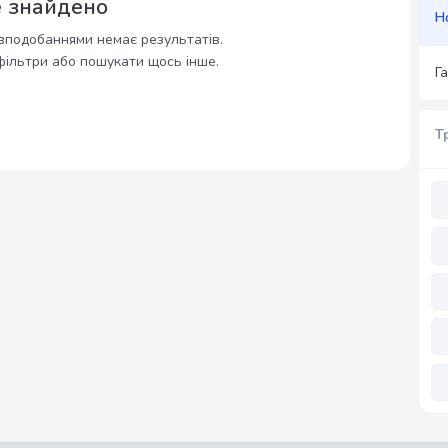
е знайдено
Н
вподобаннями немає результатів.
фільтри або пошукати щось інше.
Г
Т