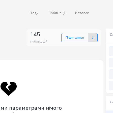
Люди
Публікації
Каталог
145
С
Підписатися
2
публікацій
С
ими параметрами нічого