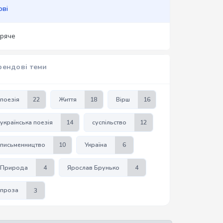
ові
аряче
рендові теми
поезія
22
Життя
18
Вірш
16
українська поезія
14
суспільство
12
письменництво
10
Україна
6
Природа
4
Ярослав Брунько
4
проза
3