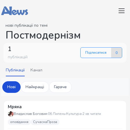
нові публікації по темі
Постмодернізм
1
Підписатися
0
публікацій
Публікації
Канал
Нові
Найкращі
Гаряче
Мряка
Владислав Боговик
06 Липень
Культура
2 хв читати
оповідання
СучаснаПроза