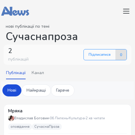
нові публікації по темі
Сучаснапроза
2
Підписатися
0
публікацій
Публікації
Канал
Нові
Найкращі
Гаряче
Мряка
Владислав Боговик
06 Липень
Культура
2 хв читати
оповідання
СучаснаПроза