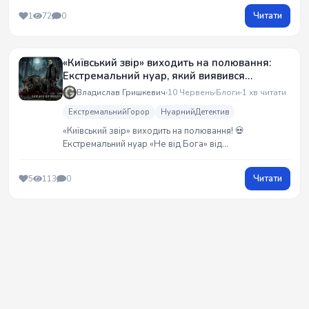
Читати
1
72
0
«Київський звір» виходить на полювання:
Екстремальний нуар, який виявився
«занадто жорстким» для паперових збірок
Владислав Гришкевич
10 Червень
Блоги
1 хв читати
ЕкстремальнийГорор
НуарнийДетектив
«Київський звір» виходить на полювання! 💀
Екстремальний нуар «Не від Бога» від
G_Raw_Truth, який виявився занадто жорстким,
з`явиться без цензури на Wattpad. Чистокровний
Читати
5
113
0
сплаттерпанк про серійного вбивцю-перфекціоніста
у Києві 2026 року. Готуйтеся, буде гаряче! 🔥🩸