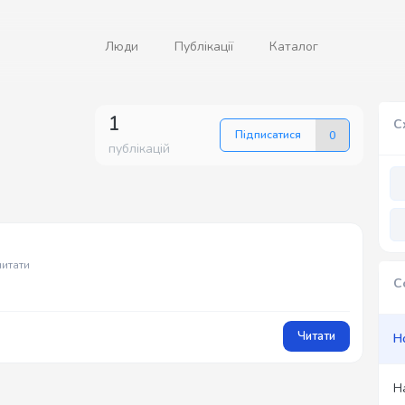
Люди
Публікації
Каталог
1
С
Підписатися
0
публікацій
читати
С
Читати
Н
Н