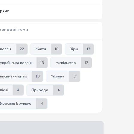
аряче
рендові теми
поезія
22
Життя
18
Вірш
17
українська поезія
13
суспільство
12
письменництво
10
Україна
5
пісні
4
Природа
4
Ярослав Брунько
4