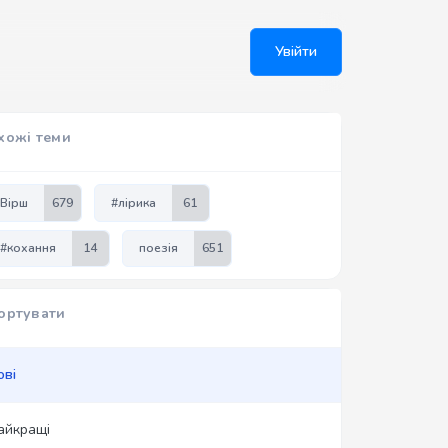
Увійти
хожі теми
Вірш
679
#лірика
61
#кохання
14
поезія
651
ортувати
ові
айкращі