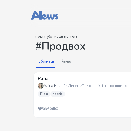
нові публікації по темі
#Продвох
Публікації
Канал
Рана
Аліна Кляп
04 Липень
Психологія і відносини
1 хв 
Вірш
поезія
3
30
0