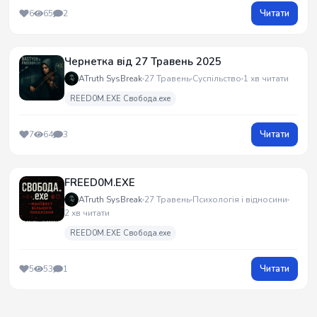
Читати
6
65
2
Чернетка від 27 Травень 2025
ATruth SysBreak
27 Травень
Суспільство
1 хв читати
REED0M.EXE Свобода.exe
Читати
7
64
3
FREED0M.EXE
ATruth SysBreak
27 Травень
Психологія і відносини
2 хв читати
REED0M.EXE Свобода.exe
Читати
5
53
1