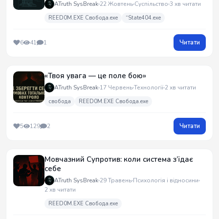
ATruth SysBreak
22 Жовтень
Суспільство
3 хв читати
REED0M.EXE Свобода.exe
“State404.exe
Читати
6
41
1
«Твоя увага — це поле бою»
ATruth SysBreak
17 Червень
Технології
2 хв читати
свобода
REED0M.EXE Свобода.exe
Читати
5
129
2
Мовчазний Супротив: коли система з’їдає
себе
ATruth SysBreak
29 Травень
Психологія і відносини
2 хв читати
REED0M.EXE Свобода.exe