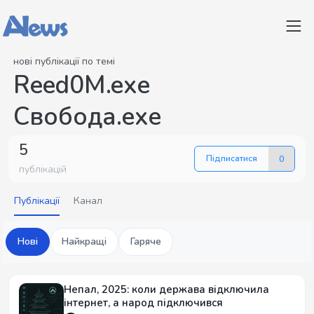
нові публікації по темі
Reed0M.exe
Свобода.exe
5
Підписатися
0
публікацій
Публікації
Канал
Нові
Найкращі
Гаряче
Непал, 2025: коли держава відключила
інтернет, а народ підключився