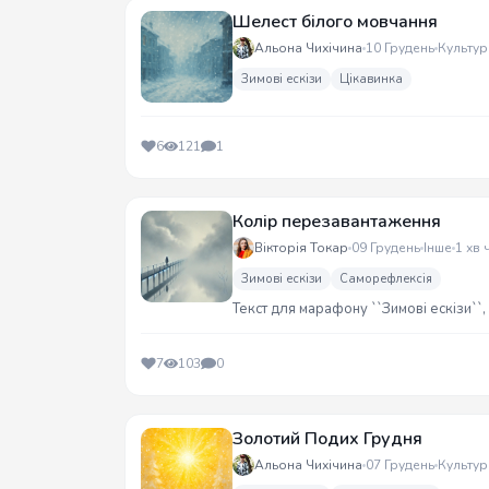
Шелест білого мовчання
Альона Чихічина
10 Грудень
Культур
Зимові ескізи
Цікавинка
6
121
1
Колір перезавантаження
Вікторія Токар
09 Грудень
Інше
1 хв 
Зимові ескізи
Саморефлексія
Текст для марафону ``Зимові ескізи``,
7
103
0
Золотий Подих Грудня
Альона Чихічина
07 Грудень
Культур