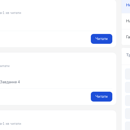
Н
а
1 хв читати
Н
Г
Читати
Т
читати
 Завдання 4
Читати
а
1 хв читати