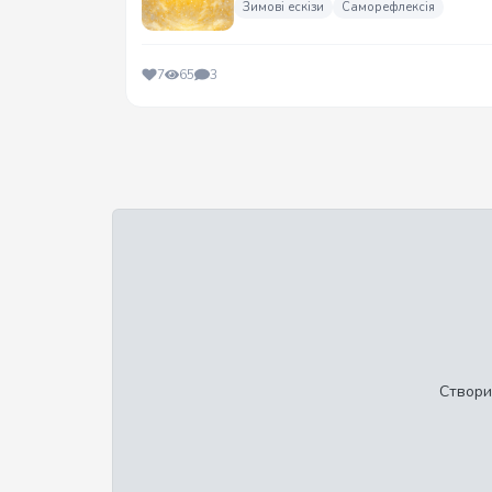
Зимові ескізи
Саморефлексія
7
65
3
Створи