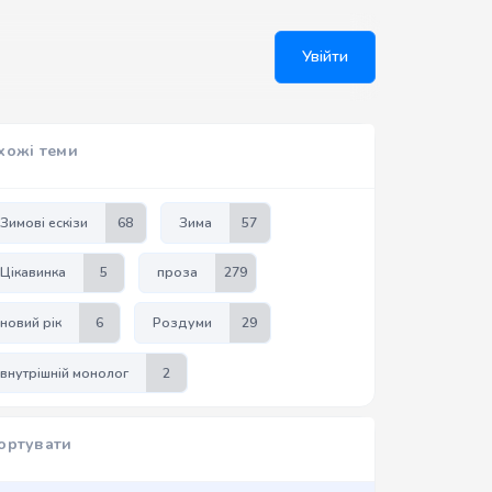
Увійти
хожі теми
Зимові ескізи
68
Зима
57
Цікавинка
5
проза
279
новий рік
6
Роздуми
29
внутрішній монолог
2
ортувати