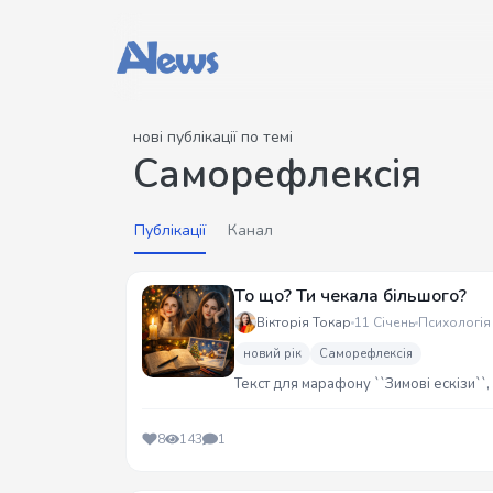
нові публікації по темі
Саморефлексія
Публікації
Канал
То що? Ти чекала більшого?
Вікторія Токар
11 Січень
Психологія 
новий рік
Саморефлексія
Текст для марафону ``Зимові ескізи``
8
143
1