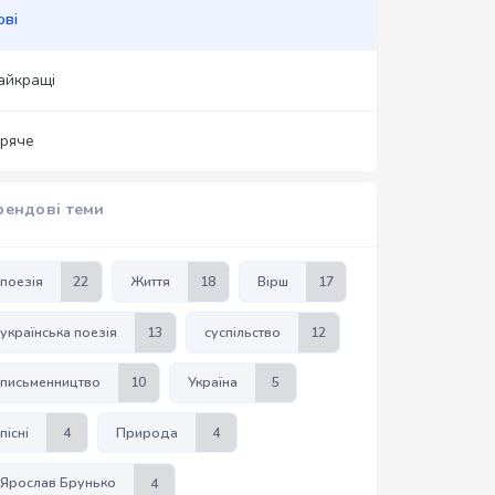
ові
айкращі
аряче
рендові теми
поезія
22
Життя
18
Вірш
17
українська поезія
13
суспільство
12
письменництво
10
Україна
5
пісні
4
Природа
4
Ярослав Брунько
4