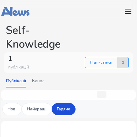
Self-
Knowledge
1
Підписатися
0
публікацій
Публікації
Канал
Нові
Найкращі
Гаряче