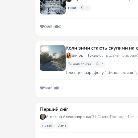
гори
Сніг
0
54
0
Коли зими стають скупими на с
Вікторія Токар
05 Грудень
Природа
Зимові ескізи
Сніг
Текст для марафону ``Зимові ескізи``,
5
68
1
Перший сніг
Ангеліна Александренко
31 Січень
Природа
1 хв 
поезія
Зима