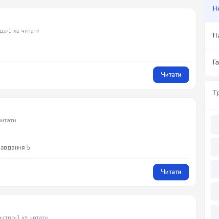
Н
да
1 хв читати
Н
Г
Читати
Т
читати
Завдання 5
Читати
ьство
1 хв читати