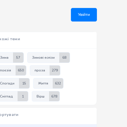
Увійти
хожі теми
Зима
57
Зимові ескізи
68
поезія
650
проза
279
Спогади
15
Життя
632
Снігпад
1
Вірш
678
ортувати