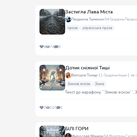
Застигла Лава Міста
Людмила Туменок
04 Грудень
Приро
проза
українська проза
8
74
0
Дотик сніжної Тиші
Вікторія Токар
11 Грудень
Інше
1 хв 
Зимові ескізи
Зима
Текст до марафону ``Зимові ескізи``, 
7
107
1
БІЛІ ГОРИ
Мирослав Манюк
04 Жовтень
Суспіл