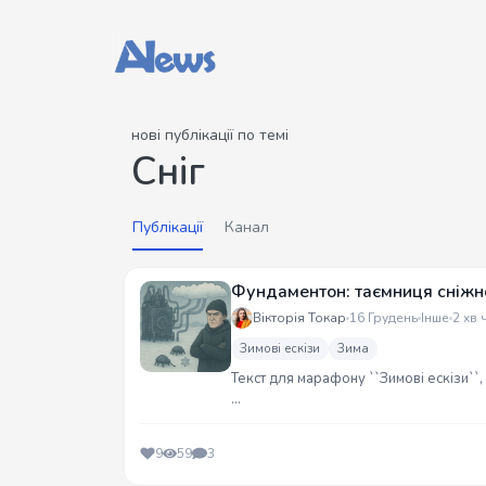
нові публікації по темі
Сніг
Публікації
Канал
Фундаментон: таємниця сніжн
Вікторія Токар
16 Грудень
Інше
2 хв 
Зимові ескізи
Зима
Текст для марафону ``Зимові ескізи``,
В моїй голові воно виглядало коротши
9
59
3