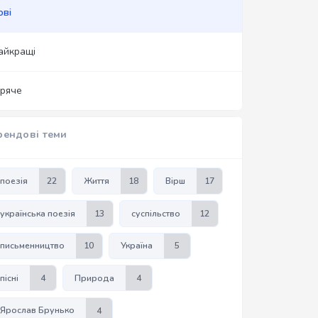
ові
айкращі
аряче
рендові теми
поезія
22
Життя
18
Вірш
17
українська поезія
13
суспільство
12
письменництво
10
Україна
5
пісні
4
Природа
4
Ярослав Брунько
4