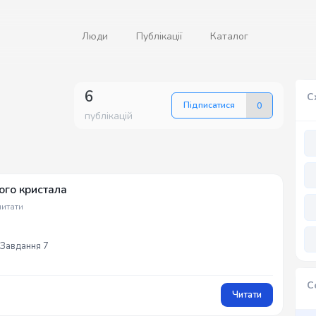
Люди
Публікації
Каталог
6
С
Підписатися
0
публікацій
ого кристала
читати
 Завдання 7
м...😅
С
Читати