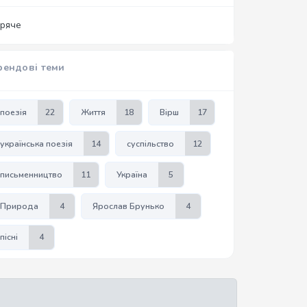
аряче
рендові теми
поезія
22
Життя
18
Вірш
17
українська поезія
14
суспільство
12
письменництво
11
Україна
5
Природа
4
Ярослав Брунько
4
пісні
4