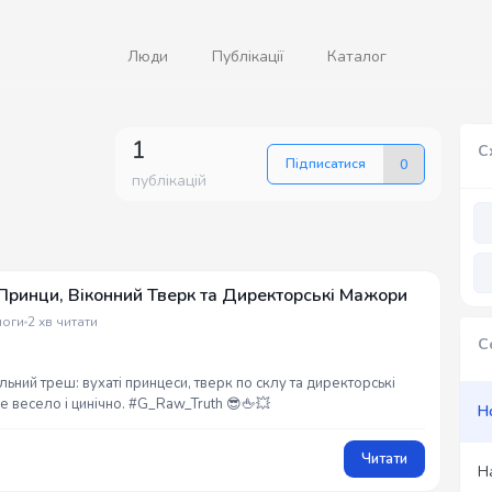
Люди
Публікації
Каталог
1
С
Підписатися
0
публікацій
Принци, Віконний Тверк та Директорські Мажори
логи
2 хв читати
С
льний треш: вухаті принцеси, тверк по склу та директорські
е весело і цинічно. #G_Raw_Truth 😎🖕💥
Н
Читати
Н