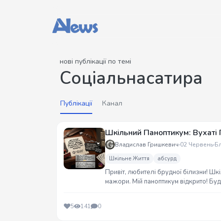
нові публікації по темі
Соціальнасатира
Публікації
Канал
Шкільний Паноптикум: Вухаті 
Владислав Гришкевич
02 Червень
Б
Шкільне Життя
абсурд
Привіт, любителі брудної білизни! Шкі
мажори. Мій паноптикум відкрито! Буд
5
141
0