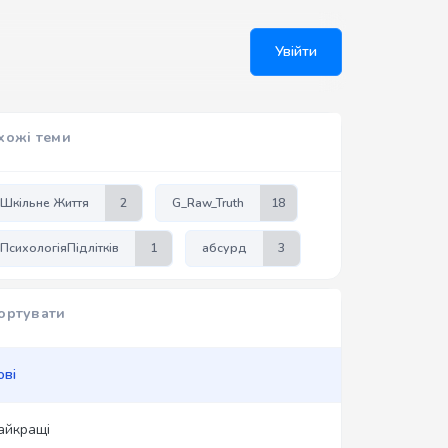
Увійти
хожі теми
Шкільне Життя
2
G_Raw_Truth
18
ПсихологіяПідлітків
1
абсурд
3
ортувати
ові
айкращі