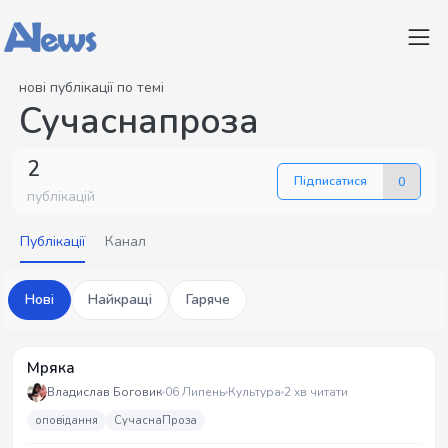
нові публікації по темі
Сучаснапроза
2
Підписатися
0
публікацій
Публікації
Канал
Нові
Найкращі
Гаряче
Мряка
Владислав Боговик
06 Липень
Культура
2 хв читати
оповідання
СучаснаПроза