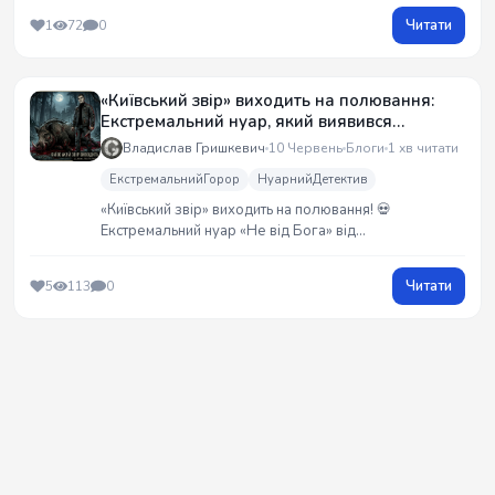
Читати
1
72
0
«Київський звір» виходить на полювання:
Екстремальний нуар, який виявився
«занадто жорстким» для паперових збірок
Владислав Гришкевич
10 Червень
Блоги
1 хв читати
ЕкстремальнийГорор
НуарнийДетектив
«Київський звір» виходить на полювання! 💀
Екстремальний нуар «Не від Бога» від
G_Raw_Truth, який виявився занадто жорстким,
з`явиться без цензури на Wattpad. Чистокровний
Читати
5
113
0
сплаттерпанк про серійного вбивцю-перфекціоніста
у Києві 2026 року. Готуйтеся, буде гаряче! 🔥🩸