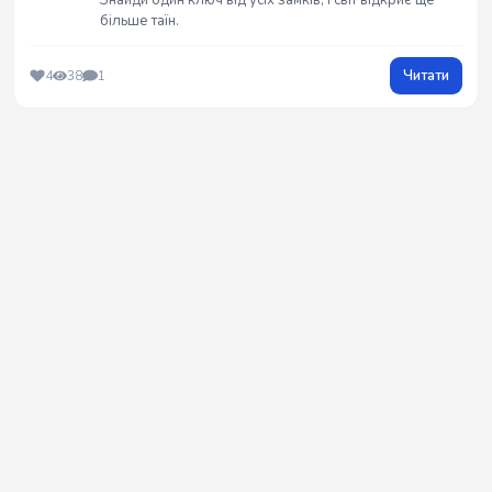
Знайди один ключ від усіх замкІв, і світ відкриє ще
більше таїн.
Читати
4
38
1