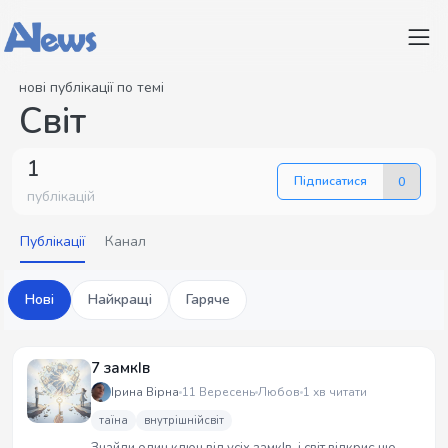
нові публікації по темі
Світ
1
Підписатися
0
публікацій
Публікації
Канал
Нові
Найкращі
Гаряче
7 замкІв
Ірина Вірна
11 Вересень
Любов
1 хв читати
таїна
внутрішнійсвіт