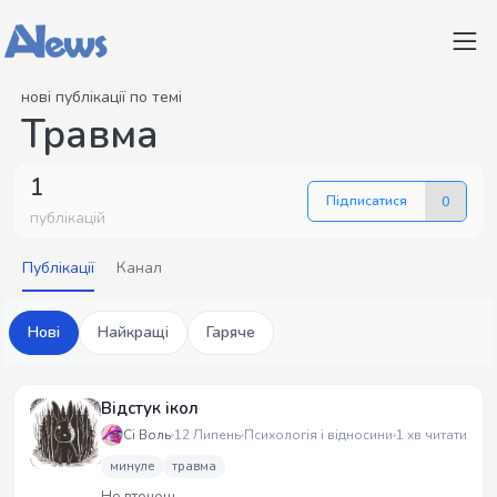
нові публікації по темі
Травма
1
Підписатися
0
публікацій
Публікації
Канал
Нові
Найкращі
Гаряче
Відстук ікол
Сі Воль
12 Липень
Психологія і відносини
1 хв читати
минуле
травма