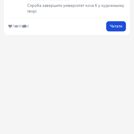
Спроба завершити університет хоча б у художньому
творі.
Читати
7
99
0