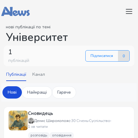
нові публікації по темі
Університет
1
Підписатися
0
публікацій
Публікації
Канал
Нові
Найкращі
Гаряче
Сновидець
Денис Широкопояс
30 Січень
Суспільство
1 хв читати
розповідь
оповідання