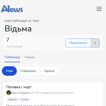
нові публікації по темі
Відьма
7
Підписатися
0
публікацій
Публікації
Канал
Нові
Найкращі
Гаряче
Попівна і чорт
Дар'я Дарвел
27 Листопад
Гумор
8 хв читати
відьма
гумор