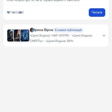
Моя теорія про те, як в Україні відьми з`явились
Читати
7
88
0
Ірина Вірна
6 нових публікацій
«Цикл Відьма: ЧАР-ЗІЛЛЯ» · «Цикл Відьма:
СМЕРТЬ» · «Цикл Відьма: ВІН»