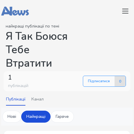
найкращі публікації по темі
Я Так Боюся
Тебе
Втратити
1
Підписатися
0
публікацій
Публікації
Канал
Нові
Найкращі
Гаряче