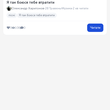
Я так боюся тебе втратити
Олександр Харитонов
28 Травень
Музика
2 хв читати
пісні
Я так боюся тебе втратити
Читати
0
106
0