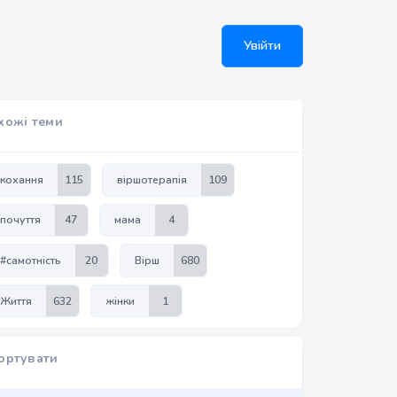
Увійти
хожі теми
кохання
115
віршотерапія
109
почуття
47
мама
4
#самотність
20
Вірш
680
Життя
632
жінки
1
ортувати