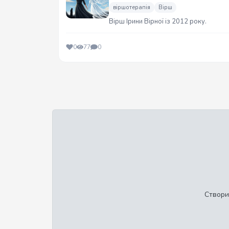
віршотерапія
Вірш
Вірш Ірини Вірної із 2012 року.
0
77
0
Створи