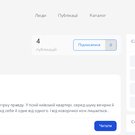
Люди
Публікації
Каталог
4
С
Підписатися
0
публікацій
рку правду. У тісній київській квартирі, серед шуму вечірки й
від себе й одне від одного. І від новорічної ночі лишається
С
Читати