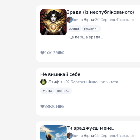
Зрада (із неопублікованого)
Ірина Вірна
26 Серпень
Психологія і
зрада
кохання
...це перша зрада...
1
126
0
Не вимикай себе
| Лямфія |
02 Березень
Інше
1 хв читати
мама
донька
3
201
5
Ти зраджуєш мене...
Ірина Вірна
19 Серпень
Психологія і