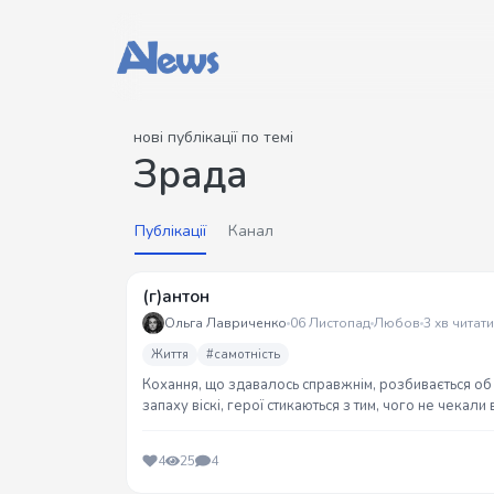
нові публікації по темі
Зрада
Публікації
Канал
(г)антон
Ольга Лавриченко
06 Листопад
Любов
3 хв читати
Життя
#самотність
Кохання, що здавалось справжнім, розбивається об гі
запаху віскі, герої стикаються з тим, чого не чекали 
тільки порожнеча.
4
25
4