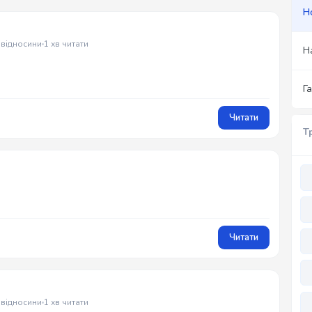
Н
 відносини
1 хв читати
Н
Г
Читати
Т
Читати
 відносини
1 хв читати