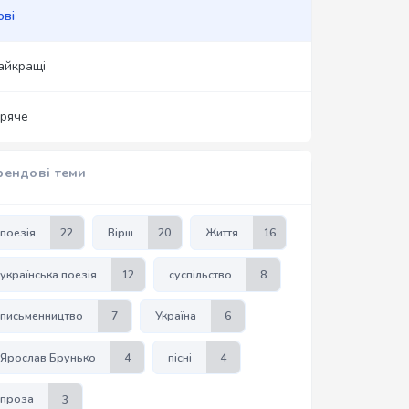
ові
айкращі
аряче
рендові теми
поезія
22
Вірш
20
Життя
16
українська поезія
12
суспільство
8
письменництво
7
Україна
6
Ярослав Брунько
4
пісні
4
проза
3