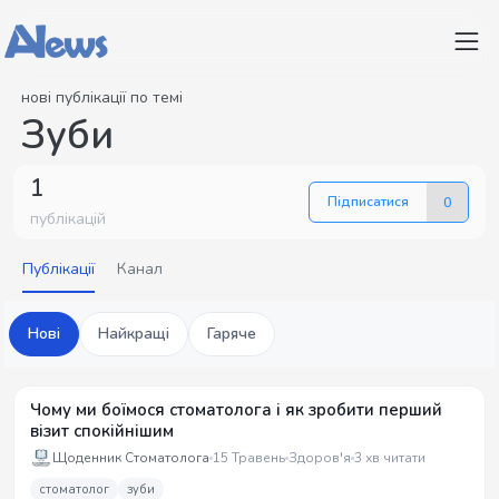
нові публікації по темі
Зуби
1
Підписатися
0
публікацій
Публікації
Канал
Нові
Найкращі
Гаряче
Чому ми боїмося стоматолога і як зробити перший
візит спокійнішим
Щоденник Стоматолога
15 Травень
Здоров'я
3 хв читати
стоматолог
зуби