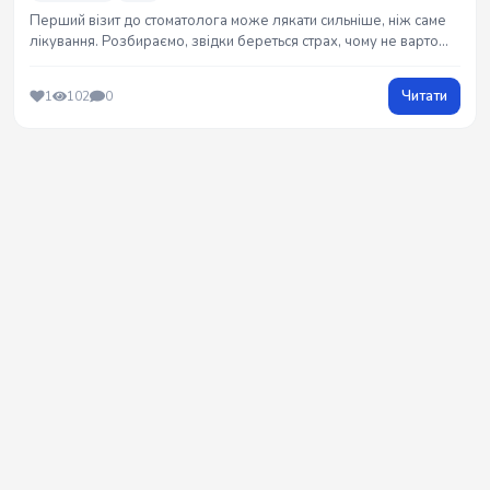
Перший візит до стоматолога може лякати сильніше, ніж саме
лікування. Розбираємо, звідки береться страх, чому не варто
соромитися стану зубів і як підготуватися до консультації без
зайвого стресу.
Читати
1
102
0