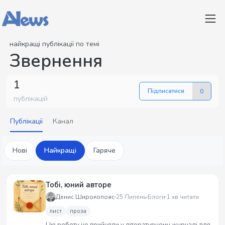
найкращі публікації по темі
Звернення
1
Підписатися
0
публікацій
Публікації
Канал
Нові
Найкращі
Гаряче
Тобі, юний авторе
Денис Широкопояс
25 Липень
Блоги
1 хв читати
лист
проза