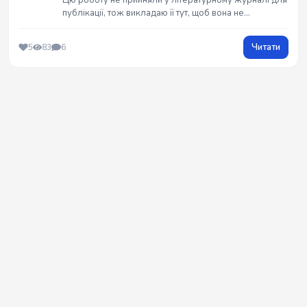
Цю роботу не прийняли у літературному журналі для
публікації, тож викладаю її тут, щоб вона не
пропадала даром, та не збирала на собі пил.
Читати
5
83
6