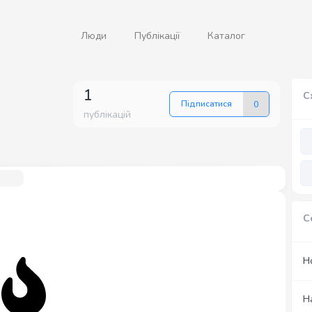
Люди
Публікації
Каталог
1
С
Підписатися
0
публікацій
С
Н
Н