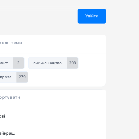
Увійти
хожі теми
лист
3
письменництво
208
проза
279
ортувати
ові
айкращі