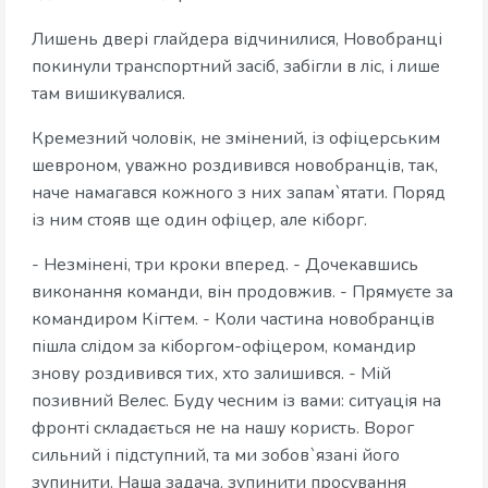
Лишень двері глайдера відчинилися, Новобранці
покинули транспортний засіб, забігли в ліс, і лише
там вишикувалися.
Кремезний чоловік, не змінений, із офіцерським
шевроном, уважно роздивився новобранців, так,
наче намагався кожного з них запам`ятати. Поряд
із ним стояв ще один офіцер, але кіборг.
- Незмінені, три кроки вперед. - Дочекавшись
виконання команди, він продовжив. - Прямуєте за
командиром Кігтем. - Коли частина новобранців
пішла слідом за кіборгом-офіцером, командир
знову роздивився тих, хто залишився. - Мій
позивний Велес. Буду чесним із вами: ситуація на
фронті складається не на нашу користь. Ворог
сильний і підступний, та ми зобов`язані його
зупинити. Наша задача, зупинити просування