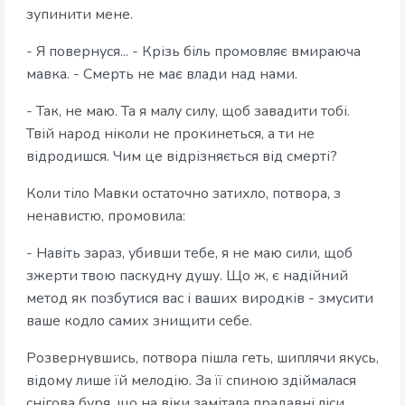
зупинити мене.
- Я повернуся... - Крізь біль промовляє вмираюча
мавка. - Смерть не має влади над нами.
- Так, не маю. Та я малу силу, щоб завадити тобі.
Твій народ ніколи не прокинеться, а ти не
відродишся. Чим це відрізняється від смерті?
Коли тіло Мавки остаточно затихло, потвора, з
ненавистю, промовила:
- Навіть зараз, убивши тебе, я не маю сили, щоб
зжерти твою паскудну душу. Що ж, є надійний
метод як позбутися вас і ваших виродків - змусити
ваше кодло самих знищити себе.
Розвернувшись, потвора пішла геть, шиплячи якусь,
відому лише їй мелодію. За її спиною здіймалася
снігова буря, що на віки замітала прадавні ліси,