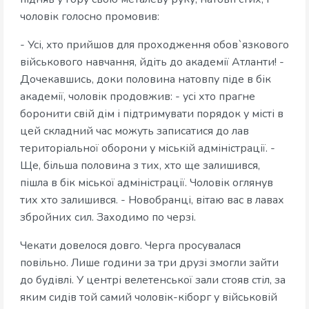
чоловік голосно промовив:
- Усі, хто прийшов для проходження обов`язкового
військового навчання, йдіть до академії Атланти! -
Дочекавшись, доки половина натовпу піде в бік
академії, чоловік продовжив: - усі хто прагне
боронити свій дім і підтримувати порядок у місті в
цей складний час можуть записатися до лав
територіальної оборони у міській адміністрації. -
Ще, більша половина з тих, хто ще залишився,
пішла в бік міської адміністрації. Чоловік оглянув
тих хто залишився. - Новобранці, вітаю вас в лавах
збройних сил. Заходимо по черзі.
Чекати довелося довго. Черга просувалася
повільно. Лише години за три друзі змогли зайти
до будівлі. У центрі велетенської зали стояв стіл, за
яким сидів той самий чоловік-кіборг у військовій