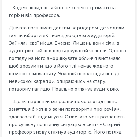
- Ходімо швидше, якщо не хочеш отримати на
горіхи від професора.
Дівчата поспішили довгим коридором, де ходили
такі ж кіборги як і вони, до однієї з аудиторій.
Зайняли свої місця. Вчасно. Лишень вони сіли, в
аудиторію зайшов підстаркуватий чоловік. Одного
погляду на його зморшкувате обличчя вистачало,
щоб зрозуміти, що в його тілі немає жодного
штучного імплантату. Чоловік поволі підійшов до
невисокої кафедри, опираючись на стару,
потворну палицю. Повільно оглянув аудиторію.
- Що ж, перш ніж ми розпочнемо сьогоднішнє
заняття, я б хотів з вами поговорити про речі які,
здавалося б, відомі усім. Отже, хто мені розповість
про сучасну політичну ситуацію в світі? - Старий
професор знову оглянув аудиторію. Його погляд