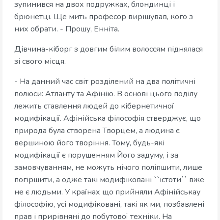
зупинився на двох подружках, блондинці і
брюнетці. Ще мить професор вирішував, кого з
них обрати. - Прошу, Енніта.
Дівчина-кіборг з довгим білим волоссям піднялася
зі свого місця.
- На данний час світ розділений на два політичні
полюси: Атланту та Афінію. В основі цього поділу
лежить ставлення людей до кібернетичної
модифікації. Афінійська філософія стверджує, що
природа була створена Творцем, а людина є
вершиною його творіння. Тому, будь-які
модифікації є порушенням Його задуму, і за
замовчуванням, не можуть нічого поліпшити, лише
погіршити, а одже такі модифіковані ``істоти`` вже
не є людьми. У країнах що прийняли Афінійськау
філософію, усі модифіковані, такі як ми, позбавлені
прав і прирівняні до побутової техніки. На