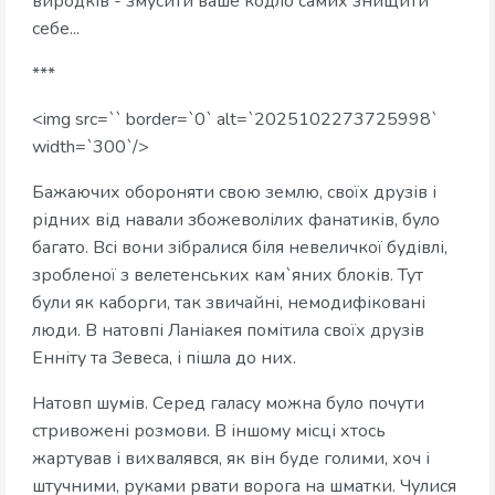
виродків - змусити ваше кодло самих знищити
себе...
***
<img src=`` border=`0` alt=`2025102273725998`
width=`300`/>
Бажаючих обороняти свою землю, своїх друзів і
рідних від навали збожеволілих фанатиків, було
багато. Всі вони зібралися біля невеличкої будівлі,
зробленої з велетенських кам`яних блоків. Тут
були як каборги, так звичайні, немодифіковані
люди. В натовпі Ланіакея помітила своїх друзів
Енніту та Зевеса, і пішла до них.
Натовп шумів. Серед галасу можна було почути
стривожені розмови. В іншому місці хтось
жартував і вихвалявся, як він буде голими, хоч і
штучними, руками рвати ворога на шматки. Чулися