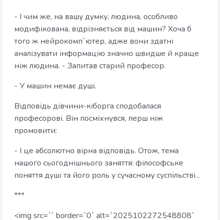
- І чим же, на вашу думку, людина, особливо
модифікована, відрізняється від машин? Хоча б
того ж нейрокомп`ютер, адже вони здатні
аналізувати інформацію значно швидше й краще
ніж людина. - Запитав старий професор.
- У машин немає душі.
Відповідь дівчини-кіборга сподобалася
професорові. Він посміхнувся, перш ніж
промовити:
- І це абсолютно вірна відповідь. Отож, тема
нашого сьогоднішнього заняття: філософське
поняття душі та його роль у сучасному суспільстві...
***
<img src=`` border=`0` alt=`2025102272548808`