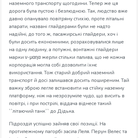
наземного транспорту щогодини. Тепер же ця
дорога була пустою і безлюдною. Так, людство вже
давно опанувало повітряну стихію, проте літальні
апарати, названі глайдерами були не надто
надійні, до того ж, пасажирські глайдери, хоч і
були досить економними, розраховувалися лише
на одну людину, а потужні, вонтажні глайдери
марки ν-μαηα жерли стільки палива, що не кожна
корпорація могла собі дозволити їхнє
використання. Тож старий добрий наземний
транспорт й досі залишався досить поширеним. Тай
важку зброю легле встановити на стійку наземну
платформу, ніж на незрозуміле чудо, що висить в
повітрі, і при пострілі, віддача віднесе такий
``літаючий танк`` до Дідька.
Підрозділ успішно зайняв свої позиції. На
протилежному пагорбі засіла Леля. Перун Велес та