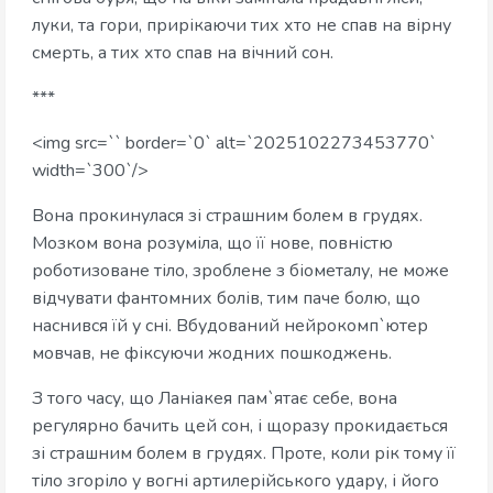
луки, та гори, прирікаючи тих хто не спав на вірну
смерть, а тих хто спав на вічний сон.
***
<img src=`` border=`0` alt=`2025102273453770`
width=`300`/>
Вона прокинулася зі страшним болем в грудях.
Мозком вона розуміла, що її нове, повністю
роботизоване тіло, зроблене з біометалу, не може
відчувати фантомних болів, тим паче болю, що
наснився їй у сні. Вбудований нейрокомп`ютер
мовчав, не фіксуючи жодних пошкоджень.
З того часу, що Ланіакея пам`ятає себе, вона
регулярно бачить цей сон, і щоразу прокидається
зі страшним болем в грудях. Проте, коли рік тому її
тіло згоріло у вогні артилерійського удару, і його