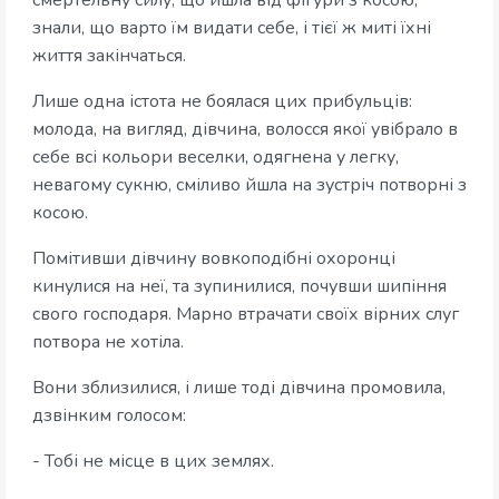
смертельну силу, що йшла від фігури з косою,
знали, що варто їм видати себе, і тієї ж миті їхні
життя закінчаться.
Лише одна істота не боялася цих прибульців:
молода, на вигляд, дівчина, волосся якої увібрало в
себе всі кольори веселки, одягнена у легку,
невагому сукню, сміливо йшла на зустріч потворні з
косою.
Помітивши дівчину вовкоподібні охоронці
кинулися на неї, та зупинилися, почувши шипіння
свого господаря. Марно втрачати своїх вірних слуг
потвора не хотіла.
Вони зблизилися, і лише тоді дівчина промовила,
дзвінким голосом:
- Тобі не місце в цих землях.