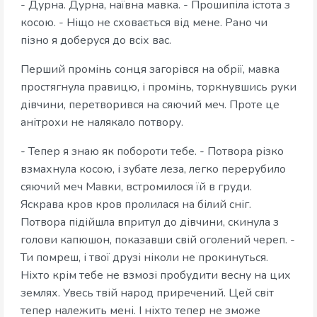
- Дурна. Дурна, наївна мавка. - Прошипіла істота з
косою. - Ніщо не сховається від мене. Рано чи
пізно я доберуся до всіх вас.
Перший промінь сонця загорівся на обрії, мавка
простягнула правицю, і промінь, торкнувшись руки
дівчини, перетворився на сяючий меч. Проте це
анітрохи не налякало потвору.
- Тепер я знаю як побороти тебе. - Потвора різко
взмахнула косою, і зубате леза, легко перерубило
сяючий меч Мавки, встромилося їй в груди.
Яскрава кров кров пролилася на білий сніг.
Потвора підійшла впритул до дівчини, скинула з
голови капюшон, показавши свій оголений череп. -
Ти помреш, і твої друзі ніколи не прокинуться.
Ніхто крім тебе не взмозі пробудити весну на цих
землях. Увесь твій народ приречений. Цей світ
тепер належить мені. І ніхто тепер не зможе