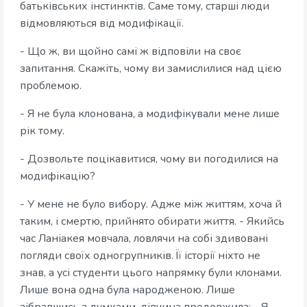
батьківських інстинктів. Саме тому, старші люди
відмовляються від модифікації.
- Що ж, ви щойно самі ж відповіли на своє
запитання. Скажіть, чому ви замислилися над цією
проблемою.
- Я не була клонована, а модифікували мене лише
рік тому.
- Дозвольте поцікавитися, чому ви погодилися на
модифікацію?
- У мене не було вибору. Адже між життям, хоча й
таким, і смертю, прийнято обирати життя. - Якийсь
час Ланіакея мовчала, ловлячи на собі здивовані
погляди своїх одногрупників. Її історії ніхто не
знав, а усі студенти цього напрямку були клонами.
Лише вона одна була народженою. Лише