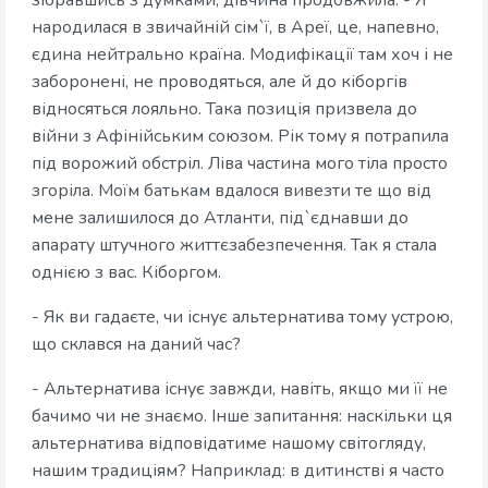
зібравшись з думками, дівчина продовжила: - Я
народилася в звичайній сім`ї, в Ареї, це, напевно,
єдина нейтрально країна. Модифікації там хоч і не
заборонені, не проводяться, але й до кіборгів
відносяться лояльно. Така позиція призвела до
війни з Афінійським союзом. Рік тому я потрапила
під ворожий обстріл. Ліва частина мого тіла просто
згоріла. Моїм батькам вдалося вивезти те що від
мене залишилося до Атланти, під`єднавши до
апарату штучного життєзабезпечення. Так я стала
однією з вас. Кіборгом.
- Як ви гадаєте, чи існує альтернатива тому устрою,
що склався на даний час?
- Альтернатива існує завжди, навіть, якщо ми її не
бачимо чи не знаємо. Інше запитання: наскільки ця
альтернатива відповідатиме нашому світогляду,
нашим традиціям? Наприклад: в дитинстві я часто