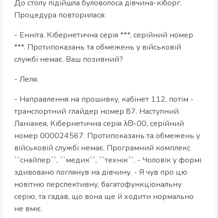
До столу підійшла буловолоса дівчина-кіборг.
Процедура повторилася:
- Енніта. Кібернетична серія ***, серійний номер
***. Протипоказань та обмежень у військовій
службі немає. Ваш позивний?
- Леля.
- Направлення на прошивку, кабінет 112, потім -
транспортний глайдер номер 87. Наступний.
Ланіакея, Кібернетична серія λΘ-00, серійний
номер 000024567. Протипоказань та обмежень у
військовій службі немає. Програмний комплекс
``снайпер``, ``медик``, ``технік``. - Чоловік у формі
здивовано поглянув на дівчину. - Я чув про цю
новітню перспективну, багатофункціональну
серію, та гадав, що вона ще й ходити нормально
не вміє.