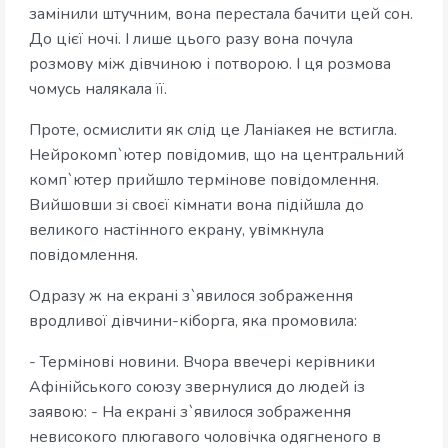
замінили штучним, вона перестала бачити цей сон.
До цієї ночі. І лише цього разу вона почула
розмову між дівчиною і потворою. І ця розмова
чомусь налякала її.
Проте, осмислити як слід це Ланіакея не встигла.
Нейрокомп`ютер повідомив, що на центральний
комп`ютер прийшло термінове повідомлення.
Вийшовши зі своєї кімнати вона підійшла до
великого настінного екрану, увімкнула
повідомлення.
Одразу ж на екрані з`явилося зображення
вродливої дівчини-кіборга, яка промовила:
- Термінові новини. Вчора ввечері керівники
Афінійського союзу звернулися до людей із
заявою: - На екрані з`явилося зображення
невисокого плюгавого чоловічка одягненого в