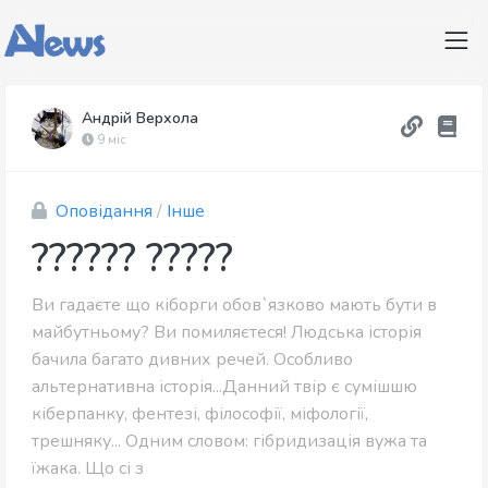
Андрій Верхола
9 міс
Оповідання
/
Інше
?????? ?????
Ви гадаєте що кіборги обов`язково мають бути в
майбутньому? Ви помиляєтеся! Людська історія
бачила багато дивних речей. Особливо
альтернативна історія...Данний твір є сумішшю
кіберпанку, фентезі, філософії, міфології,
трешняку... Одним словом: гібридизація вужа та
їжака. Що сі з