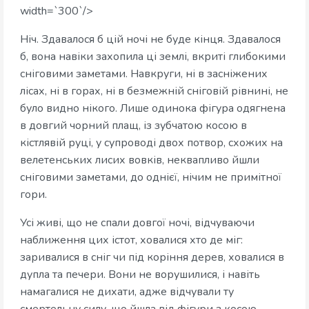
width=`300`/>
Ніч. Здавалося б цій ночі не буде кінця. Здавалося
б, вона навіки захопила ці землі, вкриті глибокими
сніговими заметами. Навкруги, ні в засніжених
лісах, ні в горах, ні в безмежній сніговій рівнині, не
було видно нікого. Лише одинока фігура одягнена
в довгий чорний плащ, із зубчатою косою в
кістлявій руці, у супроводі двох потвор, схожих на
велетенських лисих вовків, неквапливо йшли
сніговими заметами, до однієї, нічим не примітної
гори.
Усі живі, що не спали довгої ночі, відчуваючи
наближення цих істот, ховалися хто де міг:
заривалися в сніг чи під коріння дерев, ховалися в
дупла та печери. Вони не ворушилися, і навіть
намагалися не дихати, адже відчували ту