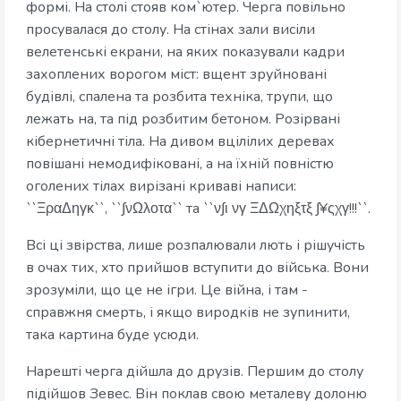
формі. На столі стояв ком`ютер. Черга повільно
просувалася до столу. На стінах зали висіли
велетенські екрани, на яких показували кадри
захоплених ворогом міст: вщент зруйновані
будівлі, спалена та розбита техніка, трупи, що
лежать на, та під розбитим бетоном. Розірвані
кібернетичні тіла. На дивом вцілілих деревах
повішані немодифіковані, а на їхній повністю
оголених тілах вирізані криваві написи:
``ΞραΔηγκ``, ``∫νΩλοτα`` та ``ν∫ι νγ ΞΔΩχηξτξ ∫¥ςχγ!!!``.
Всі ці звірства, лише розпалювали лють і рішучість
в очах тих, хто прийшов вступити до війська. Вони
зрозуміли, що це не ігри. Це війна, і там -
справжня смерть, і якщо виродків не зупинити,
така картина буде усюди.
Нарешті черга дійшла до друзів. Першим до столу
підійшов Зевес. Він поклав свою металеву долоню