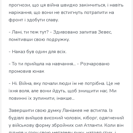
прогнози, що ця війна швидко закінчиться, і навіть
нарікання, що вони не встигнуть потрапити на
фронт і здобути славу.
- Лані, ти теж тут? - Здивовано запитав Зевес,
помітивши свою подружку.
- Наказ був один для всіх.
- То ти прийшла на навчання... - Розчаровано
промовив юнак
- Ні. Війна, яку почали люди їм не потрібна. Це не
їхня воля, але вони йдуть, щоб знищити нас. Ми
повинні їх зупинити, інакше...
Завершити свою думку Ланіакея не встигла. Із
будівлі вийшов високий чоловік, кіборг, одягнений
у військову форму збройних сил Атланти. Коли він
підняв у гору свою металеву руку, натовп стих, і