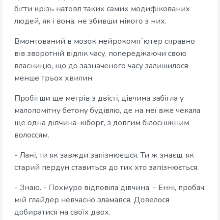
бігти крізь натовп таких самих модифікованих
людей, як і вона, не збивши нікого з них.
Вмонтований в мозок нейрокомп`ютер справно
вів зворотній відлік часу, попереджаючи свою
власницю, що до зазначеного часу залишилося
менше трьох хвилин.
Пробігши ще метрів з двісті, дівчина забігла у
малопомітну бетону будівлю, де на неї вже чекала
ще одна дівчина-кіборг, з довгим білосніжним
волоссям.
- Лані, ти як завжди запізнюєшся. Ти ж знаєш, як
старий пердун ставиться до тих хто запізнюється.
- Знаю. - Похмуро відповіла дівчина. - Енні, пробач,
мій глайдер невчасно зламався. Довелося
добиратися на своїх двох.