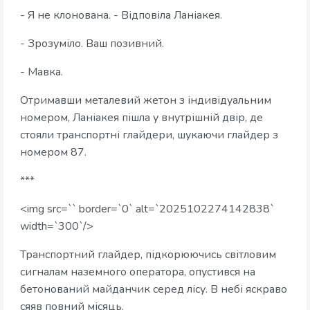
- Я не клонована. - Відповіла Ланіакея.
- Зрозуміло. Ваш позивний.
- Мавка.
Отримавши металевий жетон з індивідуальним
номером, Ланіакея пішла у внутрішній двір, де
стояли транспортні глайдери, шукаючи глайдер з
номером 87.
***
<img src=`` border=`0` alt=`2025102274142838`
width=`300`/>
Транспортний глайдер, підкорюючись світловим
сигналам наземного оператора, опустився на
бетонований майданчик серед лісу. В небі яскраво
сяяв повний місяць.