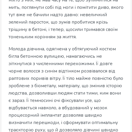
ніхто з них, не мав часу на те, щоб зупинитися на
мить, поглянути собі під ноги і помітити диво, якого
тут вже не бачили надто давно: невеличкий
зелений паросток, що зумів пробитися крізь
тріщину в бетоні, і тепер, щосили тримався своїм
тоненьким корінням за життя.
Молода дівчина, одягнена у обтягуючий костюм
бігла бетонною вулицею, намагаючись не
зіткнутися з численними перехожими. Її довге
чорне волосся з синім відтінком розвівалося від
раптових поривів вітру. Її тіло майже повністю було
зроблене з біометалу, матеріалу, що змінив історію
людства, дозволивши людям стати тими, ким вони
є зараз. Її темносині очі фіксували усе, що
відбувається навколо, а вбудований у мозок
процесорний імплантат дозволяв швидко
визначити перешкоди, і сформувати оптимальну
траєкторію руху, що й дозволяло дівчині швидко