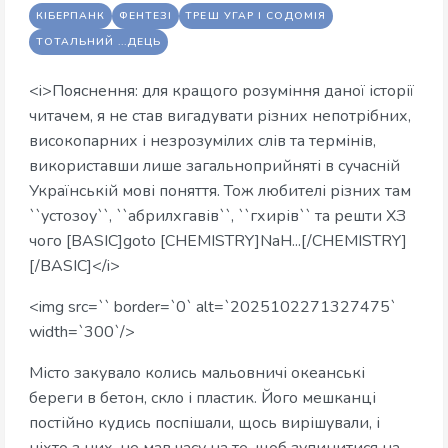
КІБЕРПАНК
ФЕНТЕЗІ
ТРЕШ УГАР І СОДОМІЯ
ТОТАЛЬНИЙ ...ДЕЦЬ
<i>Пояснення: для кращого розуміння даної історії
читачем, я не став вигадувати різних непотрібних,
високопарних і незрозумілих слів та термінів,
використавши лише загальноприйняті в сучасній
Українській мові поняття. Тож любителі різних там
``устозоу``, ``абрилхгавів``, ``гхирів`` та решти ХЗ
чого [BASIC]goto [CHEMISTRY]NaH...[/CHEMISTRY]
[/BASIC]</i>
<img src=`` border=`0` alt=`2025102271327475`
width=`300`/>
Місто закувало колись мальовничі океанські
береги в бетон, скло і пластик. Його мешканці
постійно кудись поспішали, щось вирішували, і