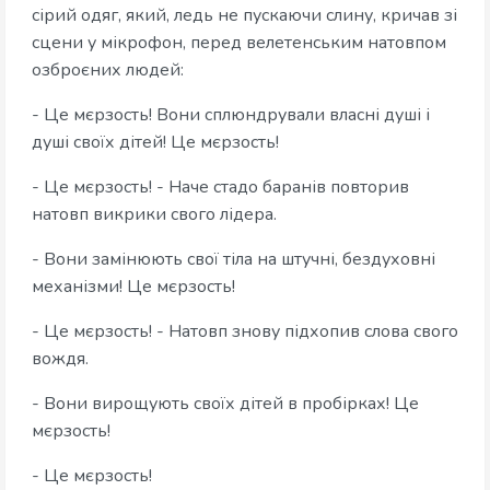
сірий одяг, який, ледь не пускаючи слину, кричав зі
сцени у мікрофон, перед велетенським натовпом
озброєних людей:
- Це мєрзость! Вони сплюндрували власні душі і
душі своїх дітей! Це мєрзость!
- Це мєрзость! - Наче стадо баранів повторив
натовп викрики свого лідера.
- Вони замінюють свої тіла на штучні, бездуховні
механізми! Це мєрзость!
- Це мєрзость! - Натовп знову підхопив слова свого
вождя.
- Вони вирощують своїх дітей в пробірках! Це
мєрзость!
- Це мєрзость!