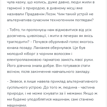
чула казку, що колись, дуже давно, люди жили в
гармонії з природою, в дивному місці яке
називали Прадавнім Лісом. Чим такий устрій не
альтернатива сучасним техногенним поглядам?
- Тобто, ти пропонуєш нам відмовитися від усіх
досягнень цивілізації, і жити в печерах як якісь
траглодити? - Почувся обурливий голос якогось
юнака позаду. Ланіакея обернулася. Це був
молодий кіборг з чорним волоссям і
електроплазмовою гарматою замість лівої руки.
Його дівчина знала добре. Він готувався стати
воїном, після закінчення навчального закладу.
- Зевесе, я лише навела приклад альтернативного
суспільного устрою. До того ж, людина - частина
природи, і не може існувати за її межами. Якщо ж
ми будемо уподоблятися машинам, самі станемо
машинами.