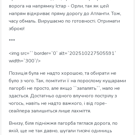
ворога на напрямку Істар - Орли, так як цей
напрям відкриває пряму дорогу до Атланти. Тож,
часу обмаль. Вирушаємо по готовності. Отримати
зброю!
***
<img src=`` border=`0` alt=`202510227505591`
width=`300`/>
Позиція була не надто хорошою, та обирати не
було з чого. Так, помітити її на порослому кущарами
пагорбі не просто, але якщо ``запалять``, мало не
здасться. Достатньо одного влучного пострілу з
чогось, навіть не надто важкого, і від горе-
сеайпера залишиться лише лахміття.
Внизу, біля підніжжя пагорба тяглася дорога, по
якій, ще не так давно, шугали тисячі одиниць