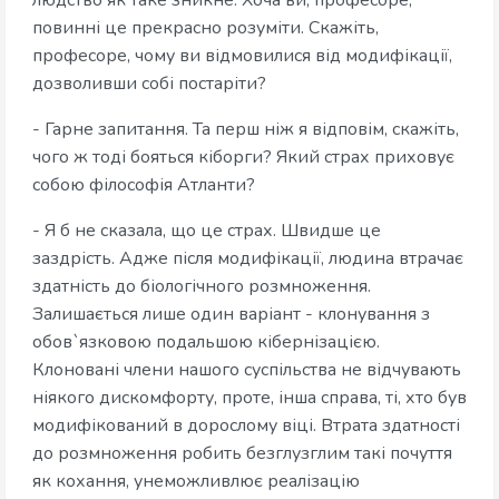
людство як таке зникне. Хоча ви, професоре,
повинні це прекрасно розуміти. Скажіть,
професоре, чому ви відмовилися від модифікації,
дозволивши собі постаріти?
- Гарне запитання. Та перш ніж я відповім, скажіть,
чого ж тоді бояться кіборги? Який страх приховує
собою філософія Атланти?
- Я б не сказала, що це страх. Швидше це
заздрість. Адже після модифікації, людина втрачає
здатність до біологічного розмноження.
Залишається лише один варіант - клонування з
обов`язковою подальшою кібернізацією.
Клоновані члени нашого суспільства не відчувають
ніякого дискомфорту, проте, інша справа, ті, хто був
модифікований в дорослому віці. Втрата здатності
до розмноження робить безглузглим такі почуття
як кохання, унеможливлює реалізацію