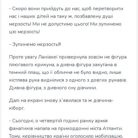
- Скоро вони прийдуть до нас, щоб перетворити
нас і наших дітей на таку ж, позбавлену душі
мєрзость! Ми не допустимо цього! Ми зупинемо
цю мєрзость!
- Зупинемо мєрзость!!!
Проте увагу Ланіакеї привернула зовсім не фігура
плюгавого крикуна, а дивна фігура закутана в
темний плащ, що її обличчя не було видно, лише
кістлява рука виднілися з одного з довгих рукавів.
Дивна фігура, з дивного сну дівчини.
Далі на екрані знову з`явилася та ж дівчина-
кіборг.
- Сьогодні, о четвертій годині ранку армія
фанатиків напала на прикордонні міста Атланти.
Тому, керівництво країни оголосило мобілізацію.