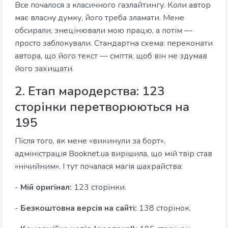
Все почалося з класичного газлайтингу. Коли автор
має власну думку, його треба зламати. Мене
обсирали, знецінювали мою працю, а потім —
просто заблокували. Стандартна схема: переконати
автора, що його текст — сміття, щоб він не здумав
його захищати.
2. Етап мародерства: 123
сторінки перетворюються на
195
Після того, як мене «викинули за борт»,
адміністрація Booknet.ua вирішила, що мій твір став
«нічийним». І тут почалася магія шахрайства:
-
Мій оригінал:
123 сторінки.
-
Безкоштовна версія на сайті:
138 сторінок.