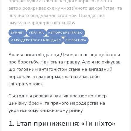
продаж чужих текстів без договорів. Юрист та
автор розкриває схему «мозаїчного шахрайства» та
штучного роздування сторінок. Правда, яка
змусила мародерів тікати. ⚖️🔥
БУКНЕТ
УКРАЇНА
АВТОРСЬКЕ ПРАВО
МАРОДЕРСТВОСАМВИДАВУ
ЛІТЕРАТУРА
Коли я писав «Індіанця Джо», я знав, що це історія
про боротьбу, гідність та правду. Але я не очікував,
що головним антагоністом стане не вигаданий
персонаж, а платформа, яка називає себе
«літературною».
Сьогодні я розкажу вам, як працює конвеєр
цинізму, брехні та прямого мародерства на
українському книжковому ринку.
1. Етап приниження: «Ти ніхто»