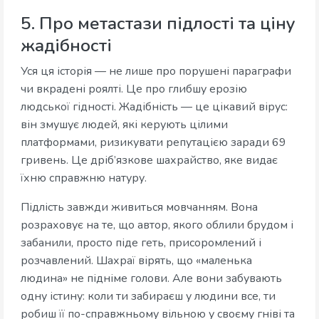
5. Про метастази підлості та ціну
жадібності
Уся ця історія — не лише про порушені параграфи
чи вкрадені роялті. Це про глибшу ерозію
людської гідності. Жадібність — це цікавий вірус:
він змушує людей, які керують цілими
платформами, ризикувати репутацією заради 69
гривень. Це дріб’язкове шахрайство, яке видає
їхню справжню натуру.
Підлість завжди живиться мовчанням. Вона
розраховує на те, що автор, якого облили брудом і
забанили, просто піде геть, присоромлений і
розчавлений. Шахраї вірять, що «маленька
людина» не підніме голови. Але вони забувають
одну істину: коли ти забираєш у людини все, ти
робиш її по-справжньому вільною у своєму гніві та