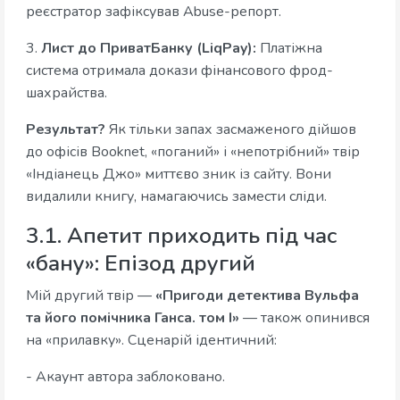
реєстратор зафіксував Abuse-репорт.
3.
Лист до ПриватБанку (LiqPay):
Платіжна
система отримала докази фінансового фрод-
шахрайства.
Результат?
Як тільки запах засмаженого дійшов
до офісів Booknet, «поганий» і «непотрібний» твір
«Індіанець Джо» миттєво зник із сайту. Вони
видалили книгу, намагаючись замести сліди.
3.1. Апетит приходить під час
«бану»: Епізод другий
Мій другий твір —
«Пригоди детектива Вульфа
та його помічника Ганса. том І»
— також опинився
на «прилавку». Сценарій ідентичний:
- Акаунт автора заблоковано.