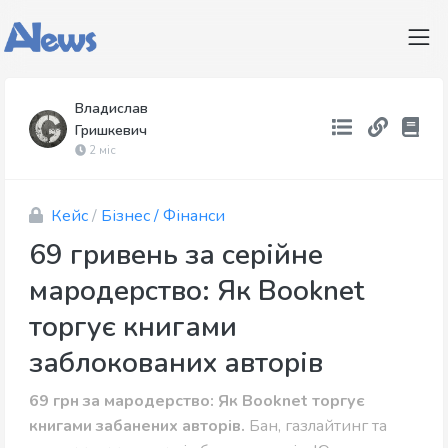
Владислав
Гришкевич
2 міс
Кейс
/
Бізнес / Фінанси
69 гривень за серійне
мародерство: Як Booknet
торгує книгами
заблокованих авторів
69 грн за мародерство: Як Booknet торгує
книгами забанених авторів.
Бан, газлайтинг та