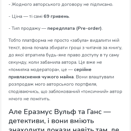
- Жодного авторського договору не підписано.
- Ціна — ті самі
69 гривень
.
- Тип продажу —
передплата (Pre-order)
.
Тобто платформа не просто «забула» видалити мій
текст, вона почала збирати гроші з читачів за книгу,
до якої втратила будь-яке право доступу в ту саму
секунду, коли забанила автора. Це вже не
«помилка модератора», це —
серійне
привласнення чужого майна
. Вони влаштували
розпродаж мого авторського портфеля,
сподіваючись, що заблокований «токсичний» автор
нічого не помітить.
Але Еразмус Вульф та Ганс —
детективи, і вони вміють
знаходити докази навіть там, де