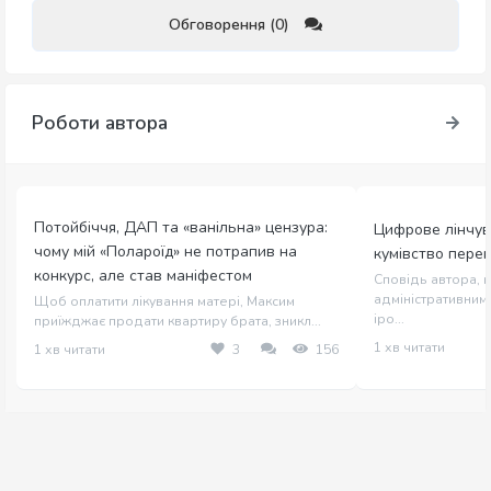
Обговорення (0)
Роботи автора
Потойбіччя, ДАП та «ванільна» цензура:
Цифрове лінчув
чому мій «Полароїд» не потрапив на
кумівство пере
конкурс, але став маніфестом
Сповідь автора, щ
адміністративним 
Щоб оплатити лікування матері, Максим
іро...
приїжджає продати квартиру брата, зникл...
1 хв читати
1 хв читати
3
156