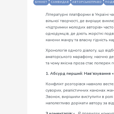
БУКНЕТ
САМВИДАВ
АВТОРСЬКЕПРАВО
ПОДВ
Літературні платформи в Україні ча
вільної творчості, де вирішує вик
«підтримки молодих авторів» часто
однодумців, де діють жорсткі подві
канони жанру та власну гідність к
Хронологія одного діалогу, що від
аматорського марафону, наочно дем
та чому якісна проза стає поперек 
1. Абсурд перший: Нав’язування «
Конфлікт розгорівся навколо весте
суворих, реалістичних канонах жан
Звонок, вирішили виступити в ролі 
наполегливо дорікати автору за відс
З коментарів:
«...В правилах конку