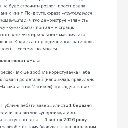
н не буде строчити розлогі простирадла
иданих книг. По-друге, фраза
«приглядаюся
 видавництво»
чітко демонструє наявність
су «кума-брата» при адміністрації.
тет їхніх «чотирьох книг» має змусити
ловою. Коли ж автор відмовився грати роль
вності — система зламалася.
шоквітнева помста
ресію» (як це зробила користувачка Неба
ає поваги до деталей (наприклад, правильно
атикота, а не Матиколі), це свідчить про
і. Публічні дебати завершилися
31 березня
едили, що він «не суперник», а його
же наступного дня —
1 квітня 2026 року
—
в залізобетонному блокуванні під вигаданим