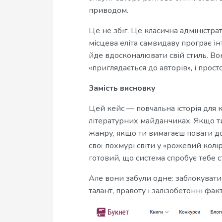
приводом.
Це не збіг. Це класична адміністр
місцева еліта самвидаву програє і
йде вдосконалювати свій стиль. Во
«приглядається до авторів», і прос
Замість висновку
Цей кейс — повчальна історія для 
літературних майданчиках. Якщо т
жанру, якщо ти вимагаєш поваги д
свої похмурі світи у «рожевий кол
готовий, що система спробує тебе с
Але вони забули одне: заблокувати
талант, правоту і залізобетонні фак