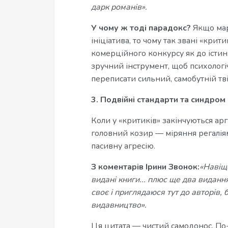
дарк романів».
У чому ж тоді парадокс?
Якщо мар
ініціатива, то чому так звані «кри
комерційного конкурсу як до істини
зручний інструмент, щоб психологіч
переписати сильний, самобутній тві
3. Подвійні стандарти та синдром 
Коли у «критиків» закінчуються ар
головний козир — міряння регаліям
пасивну агресію.
З коментарів Ірини Звонок:
«Навіщ
видані книги... плюс ще два виданн
своє і приглядаюся тут до авторів, 
видавництво».
Ця цитата — чистий самодонос. По