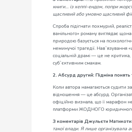
книги... із хеппі-ендом, попри жо
щасливий або умовно щасливий фін
Спроба підігнати похмурий, реалі
ванільного» роману виглядає щона
природою базується на психологічні
неминучої трагедії. Нав`язування «
соціальній драмі — це не критика, 
суб`єктивним смакам.
2. Абсурд другий: Підміна понят
Коли автора намагаються судити за
відношення — це абсурд. Організа
офіційно визнала, що її марафон н
платформи ЖОДНОГО юридичного ч
З коментарів Джульєти Матикоти
такої влади. Я лише організувала