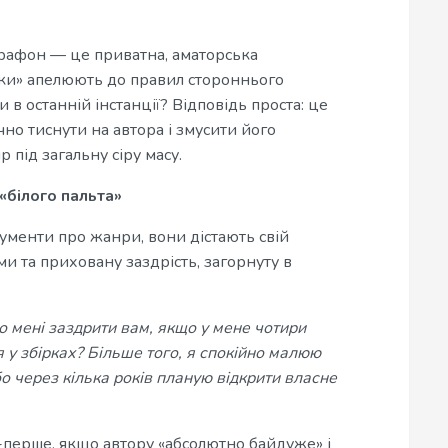
афон — це приватна, аматорська
тики» апелюють до правил стороннього
 в останній інстанції? Відповідь проста: це
но тиснути на автора і змусити його
р під загальну сіру масу.
«білого пальта»
гументи про жанри, вони дістають свій
и та приховану заздрість, загорнуту в
о мені заздрити вам, якщо у мене чотири
я у збірках? Більше того, я спокійно малюю
бо через кілька років планую відкрити власне
-перше, якщо автору «абсолютно байдуже» і