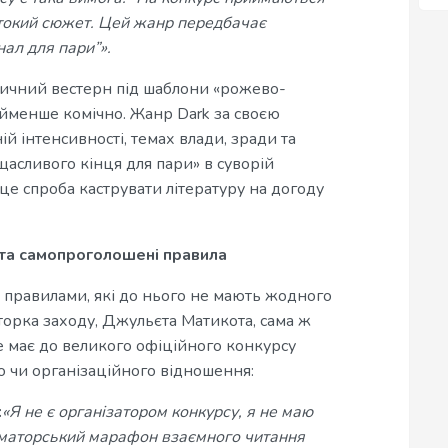
рстокий сюжет. Цей жанр передбачає
ал для пари”».
стичний вестерн під шаблони «рожево-
йменше комічно. Жанр Dark за своєю
й інтенсивності, темах влади, зради та
щасливого кінця для пари» в суворій
це спроба каструвати літературу на догоду
ь та самопроголошені правила
 правилами, які до нього не мають жодного
торка заходу, Джульєта Матикота, сама ж
е має до великого офіційного конкурсу
и організаційного відношення:
:
«Я не є організатором конкурсу, я не маю
 аматорський марафон взаємного читання