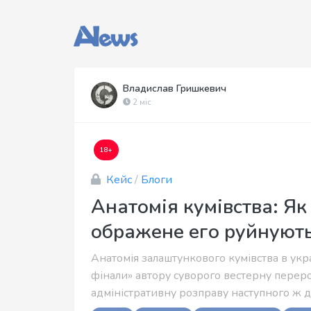
Владислав Гришкевич
2 міс
18+
Кейс
/
Блоги
Анатомія кумівства: Як
ображене его руйнують
Анатомія залаштункового кумівства в укр
фінали» автору суворого вестерну переро
адміністративну розправу наступного ж дн