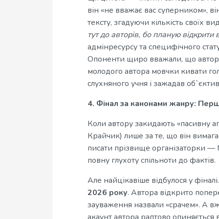
він «не вважає вас суперником», ві
тексту, згадуючи кількість своїх в
тут до авторів, бо планую відкрити
адмінресурсу та специфічного стату
Опоненти щиро вважали, що автори
молодого автора мовчки кивати го
слухняного учня і зажадав об`єкти
4. Фінал за канонами жанру: Пер
Коли автору закидають «пасивну аг
Крайчик) лише за те, що він вимаг
писати прізвище організаторки — М
повну глухоту спільноти до фактів.
Але найцікавіше відбулося у фінал
2026 року
. Автора відкрито попер
зауваження назвали «срачем». А в
акаунт автора раптово опиняється 