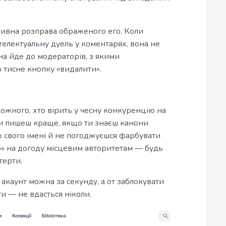
ативна розправа ображеного его. Коли
нтелектуальну дуель у коментарях, вона не
на йде до модераторів, з якими
то тисне кнопку «видалити».
кожного, хто вірить у чесну конкуренцію на
и пишеш краще, якщо ти знаєш канони
о свого імені й не погоджуєшся фарбувати
ір» на догоду місцевим авторитетам — будь
терти.
 акаунт можна за секунду, а от заблокувати
ти — не вдасться ніколи.