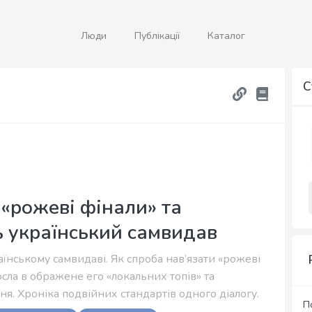
Люди
Публікації
Каталог
С
 «рожеві фінали» та
 український самвидав
аїнському самвидаві. Як спроба нав’язати «рожеві
сла в ображене его «локальних топів» та
я. Хроніка подвійних стандартів одного діалогу.
П