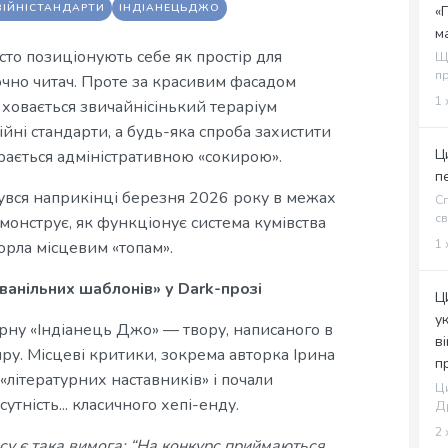
ІЙНІСТАНДАРТИ
ІНДІАНЕЦЬДЖО
«
м
сто позиціонують себе як простір для
Щ
пр
лючно читач. Проте за красивим фасадом
1 
 ховається звичайнісінький тераріум
йні стандарти, а будь-яка спроба захистити
Ц
арається адміністративною «сокирою».
п
бувся наприкінці березня 2026 року в межах
Сп
св
онструє, як функціонує система кумівства
1 
горла місцевим «топам».
ванільних шаблонів» у Dark-прозі
Ц
у
рну «Індіанець Джо» — твору, написаного в
в
ру. Місцеві критики, зокрема авторка Ірина
п
«літературних наставників» і почали
Ци
утність... класичного хепі-енду.
Др
2 
рсу є така вимога: “На конкурс приймаються