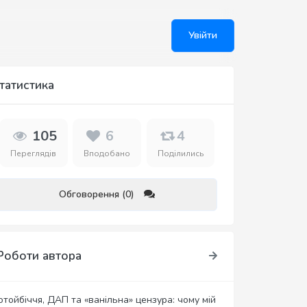
Увійти
татистика
105
6
4
Переглядів
Вподобано
Поділились
Обговорення (0)
Роботи автора
отойбіччя, ДАП та «ванільна» цензура: чому мій