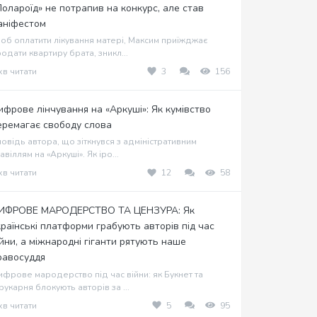
Полароїд» не потрапив на конкурс, але став
аніфестом
об оплатити лікування матері, Максим приїжджає
одати квартиру брата, зникл...
хв читати
3
156
ифрове лінчування на «Аркуші»: Як кумівство
еремагає свободу слова
овідь автора, що зіткнувся з адміністративним
авіллям на «Аркуші». Як іро...
хв читати
12
58
ИФРОВЕ МАРОДЕРСТВО ТА ЦЕНЗУРА: Як
країнські платформи грабують авторів під час
ійни, а міжнародні гіганти рятують наше
равосуддя
фрове мародерство під час війни: як Букнет та
укарня блокують авторів за ...
хв читати
5
95