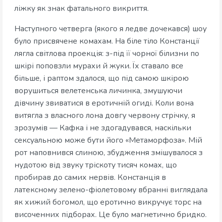
ліжку як знак фатального викриття.
Наступного четверга (якого я ледве дочекався) шоу
було присвячене комахам. На біле тіло Констанції
лягла світлова проекція: з-під її чорної білизни по
шкірі поповзли мурахи й жуки. Їх ставало все
більше, і раптом здалося, що під самою шкірою
ворушиться велетенська личинка, змушуючи
дівчину звиватися в еротичній огиді. Коли вона
витягла з власного лона довгу червону стрічку, я
зрозумів — Кафка і не здогадувався, наскільки
сексуальною може бути його «Метаморфоза». Мій
рот наповнився слиною, збудження змішувалося з
нудотою від звуку тріскоту тисяч комах, що
пробирав до самих нервів. Констанція в
латексному зелено-фіолетовому вбранні виглядала
як хижий богомол, що еротично викручує торс на
височенних підборах. Це було магнетично бридко.