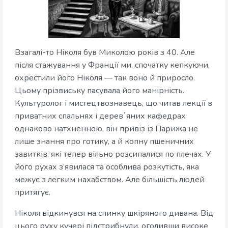
Взагалі-то Ніколя був Миколою років з 40. Але
після стажування у Франції ми, спочатку кепкуючи,
охрестили його Ніколя — так воно й приросло.
Цьому прізвиську пасувала його манірність.
Культуролог і мистецтвознавець, що читав лекції в
приватних спальнях і дерев`яних кафедрах
однаково натхненною, він привіз із Парижа не
лише знання про готику, а й копну пшеничних
завитків, які тепер вільно розсипалися по плечах. У
його рухах з’явилася та особлива розкутість, яка
межує з легким нахабством. Але більшість людей
притягує.
Ніколя відкинувся на спинку шкіряного дивана. Від
цього руху кучері підстрибнули, оголивши високе