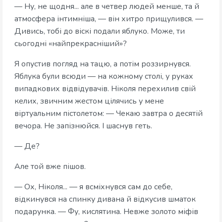
— Ну, не щодня... але в четвер людей менше, та й
атмосфера інтимніша, — він хитро прищулився. —
Дивись, тобі до віскі подали яблуко. Може, ти
сьогодні «найпрекрасніший»?
Я опустив погляд на тацю, а потім роззирнувся.
Яблука були всюди — на кожному столі, у руках
випадкових відвідувачів. Ніколя перехилив свій
келих, звичним жестом цілячись у мене
віртуальним пістолетом: — Чекаю завтра о десятій
вечора. Не запізнюйся. І шаснув геть.
— Де?
Але той вже пішов.
— Ох, Ніколя... — я всміхнувся сам до себе,
відкинувся на спинку дивана й відкусив шматок
подарунка. — Фу, кислятина. Невже золото міфів