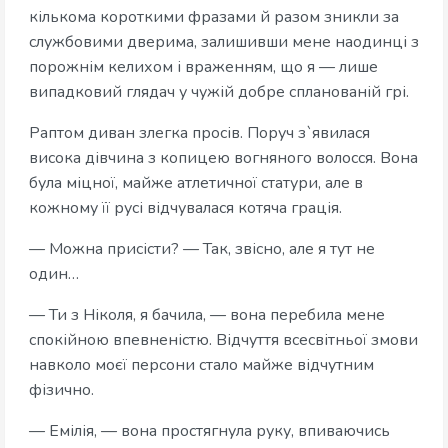
кількома короткими фразами й разом зникли за
службовими дверима, залишивши мене наодинці з
порожнім келихом і враженням, що я — лише
випадковий глядач у чужій добре спланованій грі.
Раптом диван злегка просів. Поруч з`явилася
висока дівчина з копицею вогняного волосся. Вона
була міцної, майже атлетичної статури, але в
кожному її русі відчувалася котяча грація.
— Можна присісти? — Так, звісно, але я тут не
один…
— Ти з Ніколя, я бачила, — вона перебила мене
спокійною впевненістю. Відчуття всесвітньої змови
навколо моєї персони стало майже відчутним
фізично.
— Емілія, — вона простягнула руку, впиваючись