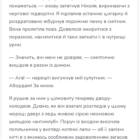
покажеться, — знову затягнув Ніколя, виринаючи з
чергової підворітні. Я підпалив останню цигарку й
роздратовано жбурнув порожню пачку в смітник.
Вона пролетіла повз. Довелося змиритися з
поразкою, нахилитися й таки запхати її в нутрощі
урни.
— Значить, він мені не довіряє, — скептично
вицідив я разом із димом.
— Ага! — нарешті вигукнув мій супутник. —
Абордаж! За мною.
Я рушив за ним у цілковиту темряву двору-
колодязя. Дивно, як він взагалі розгледів у цьому
мороці двері з ледь живою сірою неоновою
шильдою «антиклуб». Поруч із входом височіла
попільничка у вигляді котячої лапи — об її залізні
кігті я з якимось особливим задоволенням загасив