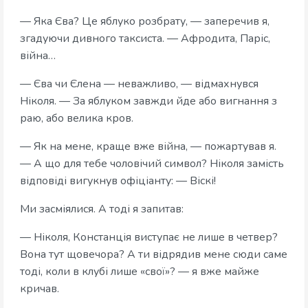
— Яка Єва? Це яблуко розбрату, — заперечив я,
згадуючи дивного таксиста. — Афродита, Паріс,
війна…
— Єва чи Єлена — неважливо, — відмахнувся
Ніколя. — За яблуком завжди йде або вигнання з
раю, або велика кров.
— Як на мене, краще вже війна, — пожартував я.
— А що для тебе чоловічий символ? Ніколя замість
відповіді вигукнув офіціанту: — Віскі!
Ми засміялися. А тоді я запитав:
— Ніколя, Констанція виступає не лише в четвер?
Вона тут щовечора? А ти відрядив мене сюди саме
тоді, коли в клубі лише «свої»? — я вже майже
кричав.