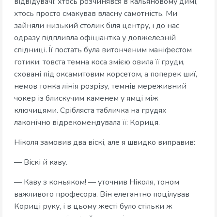
відвідувачі: хтось розчинявся в кальяновому димі,
хтось просто смакував власну самотність. Ми
зайняли низький столик біля центру, і до нас
одразу підпливла офіціантка у довжелезній
спідниці. Її постать була витонченим маніфестом
готики: товста темна коса змією овила її груди,
сховані під оксамитовим корсетом, а поперек шиї,
немов тонка лінія розрізу, темнів мереживний
чокер із блискучим каменем у ямці між
ключицями. Срібляста табличка на грудях
лаконічно відрекомендувала її: Кориця.
Ніколя замовив два віскі, але я швидко виправив:
— Віскі й каву.
— Каву з коньяком! — уточнив Ніколя, тоном
важливого професора. Він елегантно поцілував
Кориці руку, і в цьому жесті було стільки ж