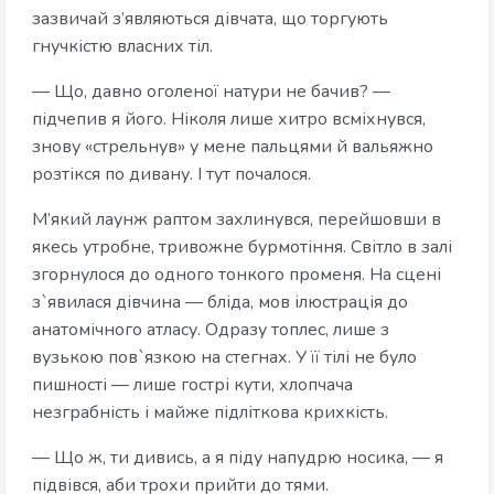
зазвичай з’являються дівчата, що торгують
гнучкістю власних тіл.
— Що, давно оголеної натури не бачив? —
підчепив я його. Ніколя лише хитро всміхнувся,
знову «стрельнув» у мене пальцями й вальяжно
розтікся по дивану. І тут почалося.
М’який лаунж раптом захлинувся, перейшовши в
якесь утробне, тривожне бурмотіння. Світло в залі
згорнулося до одного тонкого променя. На сцені
з`явилася дівчина — бліда, мов ілюстрація до
анатомічного атласу. Одразу топлес, лише з
вузькою пов`язкою на стегнах. У її тілі не було
пишності — лише гострі кути, хлопчача
незграбність і майже підліткова крихкість.
— Що ж, ти дивись, а я піду напудрю носика, — я
підвівся, аби трохи прийти до тями.