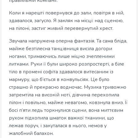
правильній компанії.
Коли я нарешті повернувся до зали, повітря в ній,
здавалося, загусло. Я закляк на місці: над сценою,
на пілоні, застиг живий перевернутий хрест.
Звучала напружена оперна фантазія. Та сама бліда,
майже безтілесна танцівниця висіла догори
ногами, тримаючись лише міцно зчепленими
литками. Руки її були широко розпростерті, а біле
тіло в промені софіта здавалося витесаним із
мармуру, що б’ється в конвульсіях. Це було
страшно й прекрасно водночас. Музика тривожно
затремтіла на високій ноті, дівчина перехопила
пілон і повільно, майже невагомо, ковзнула вниз. Її
босі п’яти ледь торкнулися сцени, вона миттєвим
рухом підхопила шматок важкої тканини, що
лежав поруч, і закуталася в нього, немов у
жалобний балахон.