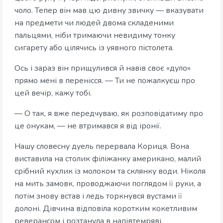
чоло. Тепер він мав цю дивну звичку — вказувати
на предмети чи людей двома складеними
пальцями, ніби тримаючи невидиму тонку
сигарету або цілячись із уявного пістолета.
Ось і зараз він прищулився й навів своє «дуло»
прямо мені в перенісся. — Ти не пожалкуєш про
цей вечір, кажу тобі.
— О так, я вже передчуваю, як розповідатиму про
це онукам, — не втримався я від іронії.
Нашу словесну дуель перервала Кориця. Вона
виставила на столик філіжанку американо, малий
срібний кухлик із молоком та склянку води. Ніколя
на мить замовк, проводжаючи поглядом її руки, а
потім знову встав і ледь торкнувся вустами її
долоні. Дівчина відповіла коротким кокетливим
реверансом і розтанула в напівтемряві.