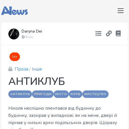
Daryna Dei
6 міс
14+
Проза
/
Інше
АНТИКЛУБ
АНТИКЛУБ
ПРИГОДИ
МІСТО
КЛУБ
МИСТЕЦТВО
Ніколя неспішно плентався від будинку до
будинку, зазирав у випадкові, як на мене, двері й
пірнав у низькі арки подільських дворів. Щоразу