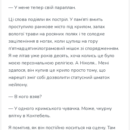
— У мене тепер свій параплан.
Ці слова подіяли як постріл. У пам’яті вмить
проступило ранкове місто під крилом, запах
вологої трави на росяних полях і те солодке
заціпеніння в ногах, коли цупиш на гору
п’ятнадцятикілограмовий мішок зі спорядженням.
Я не літав уже років десять, хоча колись це було
моєю персональною релігією. А Ніколя... Мені
здалося, він купив це крило просто тому, що
нарешті зміг собі дозволити статусний шматок
нейлону.
— В кого взяв?
— У одного кримського чувачка. Може, чкурну
влітку в Коктебель.
Я помітив, як він постійно коситься на сцену. Там