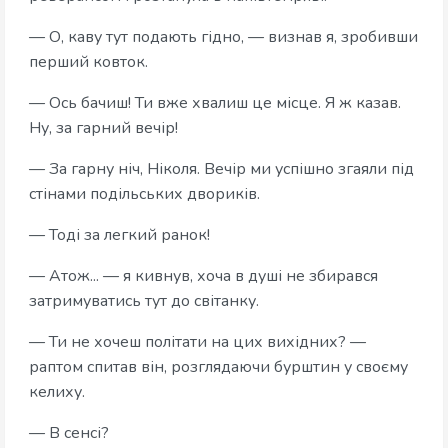
— О, каву тут подають гідно, — визнав я, зробивши
перший ковток.
— Ось бачиш! Ти вже хвалиш це місце. Я ж казав.
Ну, за гарний вечір!
— За гарну ніч, Ніколя. Вечір ми успішно згаяли під
стінами подільських двориків.
— Тоді за легкий ранок!
— Атож... — я кивнув, хоча в душі не збирався
затримуватись тут до світанку.
— Ти не хочеш політати на цих вихідних? —
раптом спитав він, розглядаючи бурштин у своєму
келиху.
— В сенсі?