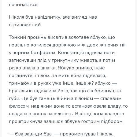
починається.
Ніколя був напідпитку, але вигляд мав
стривожений.
Тонкий промінь висвітив золотаве яблуко, що
повільно котилося доріжкою між двох жіночих ніг
у чорних ботфортах. Констанція підняла ноги,
затиснувши плід у трикутнику живота, а потім
різко впала в шпагат. Яблуко зникло, наче
поглинуте її тілом. За мить вона підвелася,
тримаючи в руках уже інше, інше ж? яблуко —
брутально відкусила його, так що сік бризнув на
губи. Це був танець війни з пілоном — сталевим
фалосом, над яким вона то встановлювала владу, то
впадала в повну залежність. В кінці вона холодно
проштрикнула залишок яблука гострим підбором.
— Єва завжди Єва, — прокоментував Ніколя.