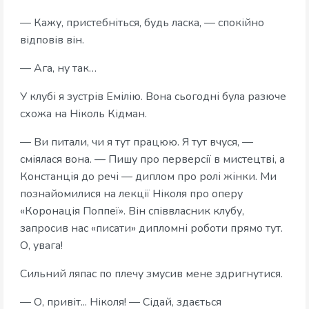
— Кажу, пристебніться, будь ласка, — спокійно
відповів він.
— Ага, ну так…
У клубі я зустрів Емілію. Вона сьогодні була разюче
схожа на Ніколь Кідман.
— Ви питали, чи я тут працюю. Я тут вчуся, —
сміялася вона. — Пишу про перверсії в мистецтві, а
Констанція до речі — диплом про ролі жінки. Ми
познайомилися на лекції Ніколя про оперу
«Коронація Поппеї». Він співвласник клубу,
запросив нас «писати» дипломні роботи прямо тут.
О, увага!
Сильний ляпас по плечу змусив мене здригнутися.
— О, привіт... Ніколя! — Сідай, здається