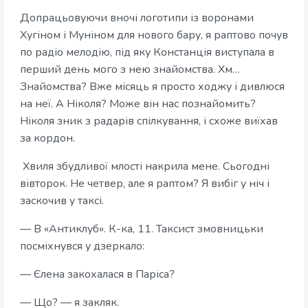
Допрацьовуючи вночі логотипи із воронами
Хугіном і Муніном для нового бару, я раптово почув
по радіо мелодію, під яку Констанція виступала в
перший день мого з нею знайомства. Хм…
Знайомства? Вже місяць я просто ходжу і дивлюся
на неї. А Ніколя? Може він нас познайомить?
Ніколя зник з радарів спілкування, і схоже виїхав
за кордон.
Хвиля збудливої млості накрила мене. Сьогодні
вівторок. Не четвер, але я раптом? Я вибіг у ніч і
заскочив у таксі.
— В «Антиклуб». К-ка, 11. Таксист змовницьки
посміхнувся у дзеркало:
— Єлена закохалася в Паріса?
— Що? — я закляк.