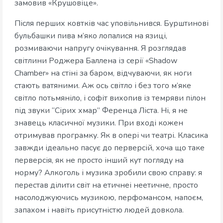
замовив «Крушовіце».
Після перших ковтків час уповільнився. Бурштинові
бульбашки пива м’яко лопалися на язиці,
розмиваючи напругу очікування. Я розглядав
світлини Роджера Баллена із серії «Shadow
Chamber» на стіні за баром, відчуваючи, як ноги
стають ватяними. Аж ось світло і без того м’яке
світло потьмяніло, і софіт вихопив із темряви пілон
під звуки “Сірих хмар” Ференца Ліста. Ні, я не
знавець класичної музики. При вході кожен
отримував програмку. Як в опері чи театрі. Класика
завжди ідеально пасує до перверсій, хоча що таке
перверсія, як не просто інший кут погляду на
норму? Алкоголь і музика зробили свою справу: я
перестав ділити світ на етичнеі неетичне, просто
насолоджуючись музикою, перфомансом, напоєм,
запахом і навіть присутністю людей довкола.