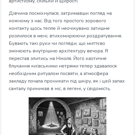
артистизму, скільки й щирості.
Дівчина посміхнулася, затримавши погляд на
кожному з нас. Від того простого зорового
контакту щось тепле й неочікувано затишне
розлилося в мені, втихомирюючи роздратування.
Бувають такі рухи чи погляди, що миттєво
змінюють внутрішню архітектуру вечора. Я
перестав злитись на Ніколя. Його хаотичне
блукання київськими нетрями тепер здавалося
необхідним ритуалом посвяти, а атмосфера
закладу почала проникати під шкіру, як і цей запах
санталу приникав в ніс, в легені, у свідомість.