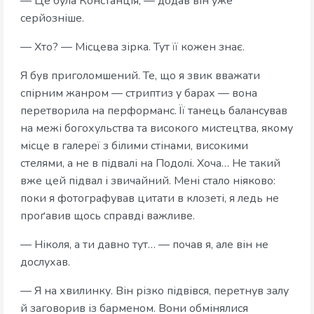
— Це була Констанція, — додав він уже
серйозніше.
— Хто? — Місцева зірка. Тут її кожен знає.
Я був приголомшений. Те, що я звик вважати
спірним жанром — стриптиз у барах — вона
перетворила на перформанс. Її танець балансував
на межі богохульства та високого мистецтва, якому
місце в галереї з білими стінами, високими
стелями, а не в підвалі на Подолі. Хоча… Не такий
вже цей підвал і звичайний. Мені стало ніяково:
поки я фотографував цитати в клозеті, я ледь не
проґавив щось справді важливе.
— Ніколя, а ти давно тут… — почав я, але він не
дослухав.
— Я на хвилинку. Він різко підвівся, перетнув залу
й заговорив із барменом. Вони обмінялися