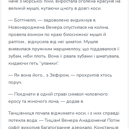
наче з морської піни, виростала оголена красуня на
великій мушлі, кутаючи цноту в довгі коси.
— Боттічеллі, — задоволено видихнув я.
Новонароджена Венера опустилася на коліна,
провела язиком по краю білосніжної мушлі й
раптом... відкусила від неї шматок. Мушля
виявилася пружним маршмеллоу, що піддавалося її
зубам, ніби плоть. Вона її рвала зубами і шматувала,
кидаючи геть “уламки”.
— Як вона його... з Зефіром, — прохрипів хтось
поруч.
— Поєднати в одній страві символ чоловічого
еросу та жіночого лона, — додав я.
Танцівниця почала віджимати коси, і з них справді
потекла вода. — Тиціан! Венера Анадіомена! Потім
софіт вихопив багатогранне дзеркало. Констанція