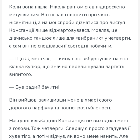
Коли вона пішла, Ніколя раптом став підкреслено
метушливим. Він почав говорити про якісь
нісенітниці, а на мої спроби дізнатися про виступ
Констанції лише віджартовувався. Мовляв, це
дівчисько танцює лише для «вибраних» у четверги,
а сам він не сподівався її сьогодні побачити.
— Що ж, мені час, — кинув він, жбурнувши на стіл
кілька купюр, що значно перевищували вартість
випитого.
— Був радий бачити!
Він вийшов, залишивши мене в хмарі свого
дорогого парфуму та повної розгубленості.
Наступні кілька днів Констанція не виходила мені
з голови. Тож четверги. Спершу я просто згадував її
худе тіло, а потім відчув, як воно мене нанить. Але