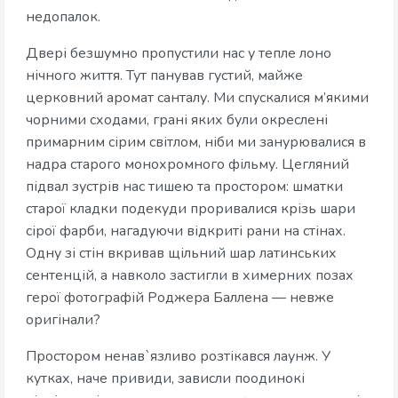
недопалок.
Двері безшумно пропустили нас у тепле лоно
нічного життя. Тут панував густий, майже
церковний аромат санталу. Ми спускалися м’якими
чорними сходами, грані яких були окреслені
примарним сірим світлом, ніби ми занурювалися в
надра старого монохромного фільму. Цегляний
підвал зустрів нас тишею та простором: шматки
старої кладки подекуди проривалися крізь шари
сірої фарби, нагадуючи відкриті рани на стінах.
Одну зі стін вкривав щільний шар латинських
сентенцій, а навколо застигли в химерних позах
герої фотографій Роджера Баллена — невже
оригінали?
Простором ненав`язливо розтікався лаунж. У
кутках, наче привиди, зависли поодинокі