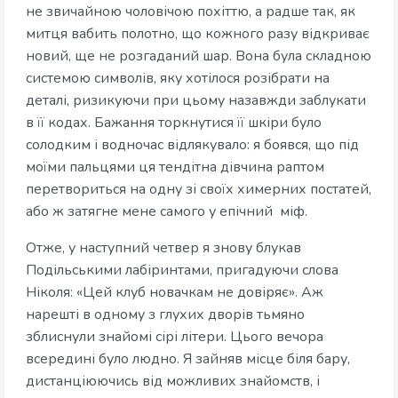
не звичайною чоловічою похіттю, а радше так, як
митця вабить полотно, що кожного разу відкриває
новий, ще не розгаданий шар. Вона була складною
системою символів, яку хотілося розібрати на
деталі, ризикуючи при цьому назавжди заблукати
в її кодах. Бажання торкнутися її шкіри було
солодким і водночас відлякувало: я боявся, що під
моїми пальцями ця тендітна дівчина раптом
перетвориться на одну зі своїх химерних постатей,
або ж затягне мене самого у епічний міф.
Отже, у наступний четвер я знову блукав
Подільськими лабіринтами, пригадуючи слова
Ніколя: «Цей клуб новачкам не довіряє». Аж
нарешті в одному з глухих дворів тьмяно
зблиснули знайомі сірі літери. Цього вечора
всередині було людно. Я зайняв місце біля бару,
дистанціюючись від можливих знайомств, і