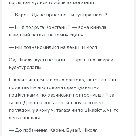
поглядом кудись глибше за мої зіниці.
— Карен. Дуже приємно. Ти тут працюєш?
— Ні, я подруга Констанції, — вона кинула
швидкий погляд на темну сцену.
— Ми познайомилися на лекції Ніколя.
Ох, Ніколя, куди не ткни — скрізь твої «курси
культурології».
Ніколя з’явився так само раптово, як і зник. Він
привітав Емілію трьома французькими
поцілунками, по-хазяйськи пригорнувши її за
талію. Дівчина востаннє ковзнула по мені
поглядом, у якому читалася чи то цікавість, чи то
легка зневага.
— До побачення, Карен. Бувай, Ніколя.