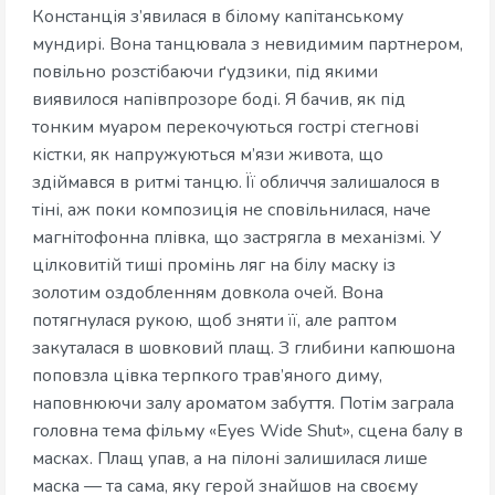
Констанція з’явилася в білому капітанському
мундирі. Вона танцювала з невидимим партнером,
повільно розстібаючи ґудзики, під якими
виявилося напівпрозоре боді. Я бачив, як під
тонким муаром перекочуються гострі стегнові
кістки, як напружуються м’язи живота, що
здіймався в ритмі танцю. Її обличчя залишалося в
тіні, аж поки композиція не сповільнилася, наче
магнітофонна плівка, що застрягла в механізмі. У
цілковитій тиші промінь ляг на білу маску із
золотим оздобленням довкола очей. Вона
потягнулася рукою, щоб зняти її, але раптом
закуталася в шовковий плащ. З глибини капюшона
поповзла цівка терпкого трав’яного диму,
наповнюючи залу ароматом забуття. Потім заграла
головна тема фільму «Eyes Wide Shut», сцена балу в
масках. Плащ упав, а на пілоні залишилася лише
маска — та сама, яку герой знайшов на своєму