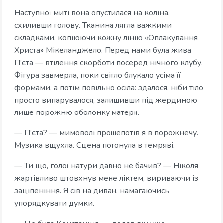
Наступної миті вона опустилася на коліна,
схиливши голову. Тканина лягла важкими
складками, копіюючи кожну лінію «Оплакування
Христа» Мікеланджело. Перед нами була жива
П’єта — втілення скорботи посеред нічного клубу.
Фігура завмерла, поки світло блукало усіма її
формами, а потім повільно осіла: здалося, ніби тіло
просто випарувалося, залишивши під жердиною
лише порожню оболонку матерії.
— П’єта? — мимоволі прошепотів я в порожнечу.
Музика вщухла. Сцена потонула в темряві.
— Ти що, голої натури давно не бачив? — Ніколя
жартівливо штовхнув мене ліктем, вириваючи із
заціпеніння. Я сів на диван, намагаючись
упорядкувати думки.