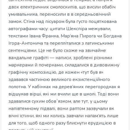
двох електричних смолоскипів, що висіли обабіч
умивальника, переносили в в середньовічний
замок. Стіна над пісуаром була густо поцяткована
автографами часу: цитати Шекспіра межували,
текстами Івана Франка, Мар’яна Пирога чи Богдана
Ігора-Антонича та перепліталися з латинськими
сентенціями. Це не було схоже на звичайне
вандальне графіті — написи, зроблені різними
маркерами й почерками, складалися в дивовижну
графічну композицію, де кожен «тут був я»
здавався частиною великого екзистенційного
полотна. У кабінках на дерев’яних перегородках я
відшукав вірші, які ми вчили ще в школі. Тоді вони
здавалися сухим обов`язком, але тут, у цьому
напівтемному підвалі, вони раптом зазвучали як
вічні істини, які ми колись завчали напам’ять лише
для того, щоб одного разу блиснути ерудицією в