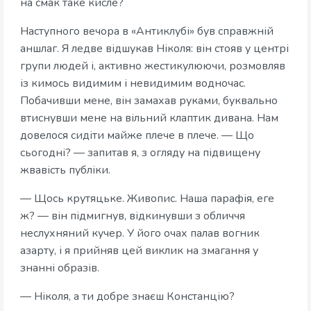
на смак таке кисле?
Наступного вечора в «Антиклубі» був справжній
аншлаг. Я ледве відшукав Ніколя: він стояв у центрі
групи людей і, активно жестикулюючи, розмовляв
із кимось видимим і невидимим водночас.
Побачивши мене, він замахав руками, буквально
втиснувши мене на вільний клаптик дивана. Нам
довелося сидіти майже плече в плече. — Що
сьогодні? — запитав я, з огляду на підвищену
жвавість публіки.
— Щось крутяцьке. Живопис. Наша парафія, еге
ж? — він підмигнув, відкинувши з обличчя
неслухняний кучер. У його очах палав вогник
азарту, і я прийняв цей виклик на змагання у
знанні образів.
— Ніколя, а ти добре знаєш Констанцію?