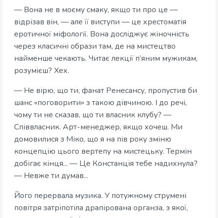
— Вона не в моєму смаку, якщо ти про це —
відрізав він, — але її виступи — це хрестоматія
еротичної міфології. Вона досліджує жіночність
через класичні образи там, де на мистецтво
найменше чекають. Читає лекції п’яним мужикам,
розумієш? Хех.
— Не вірю, що ти, фанат Ренесансу, пропустив би
шанс «поговорити» з такою дівчиною. І до речі,
чому ти не сказав, що ти власник клубу? —
Співвласник. Арт-менеджер, якщо хочеш. Ми
домовилися з Міко, що я на пів року зміню
концепцію цього вертепу на мистецьку. Термін
добігає кінця... — Це Констанція тебе надихнула?
— Невже ти думав...
Його перервала музика. У потужному струмені
повітря затріпотіла драпірована органза, з якої,