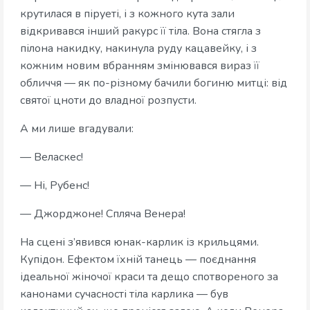
крутилася в піруеті, і з кожного кута зали
відкривався інший ракурс її тіла. Вона стягла з
пілона накидку, накинула руду кацавейку, і з
кожним новим вбранням змінювався вираз її
обличчя — як по-різному бачили богиню митці: від
святої цноти до владної розпусти.
А ми лише вгадували:
— Веласкес!
— Ні, Рубенс!
— Джорджоне! Спляча Венера!
На сцені з’явився юнак-карлик із крильцями.
Купідон. Ефектом їхній танець — поєднання
ідеальної жіночої краси та дещо спотвореного за
канонами сучасності тіла карлика — був