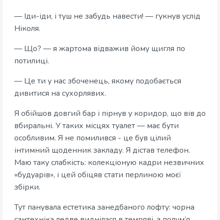
— Іди-іди, і туш не забудь навести! — гукнув услід
Ніколя.
— Що? — я жартома відважив йому щигля по
потилиці.
— Це ти у нас збоченець, якому подобається
дивитися на сухорлявих.
Я обійшов довгий бар і пірнув у коридор, що вів до
вбиральні. У таких місцях туалет — має бути
особливим. Я не помилився - це був цілий
інтимний щоденник закладу. Я дістав телефон.
Маю таку слабкість: колекціоную кадри незвичних
«будуарів», і цей обіцяв стати перлиною моєї
збірки.
Тут панувала естетика занедбаного лофту: чорна
сантехніка ледве виднілася в темряві, а полум’я