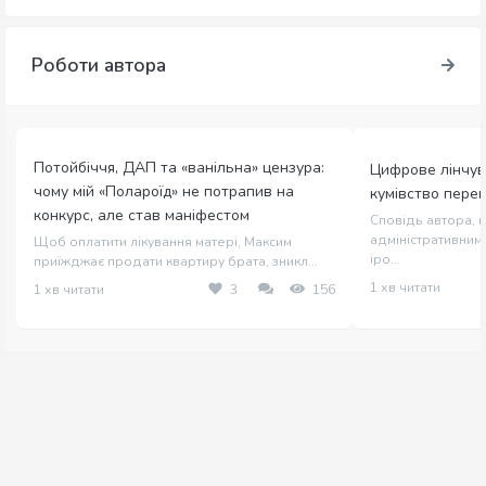
Роботи автора
Потойбіччя, ДАП та «ванільна» цензура:
Цифрове лінчув
чому мій «Полароїд» не потрапив на
кумівство пере
конкурс, але став маніфестом
Сповідь автора, щ
адміністративним 
Щоб оплатити лікування матері, Максим
іро...
приїжджає продати квартиру брата, зникл...
1 хв читати
1 хв читати
3
156