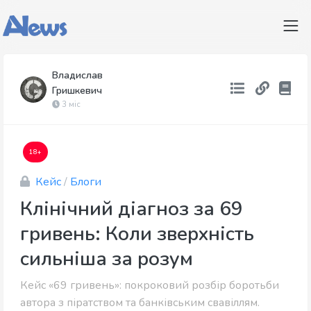
Владислав
Гришкевич
3 міс
18+
Кейс
/
Блоги
Клінічний діагноз за 69
гривень: Коли зверхність
сильніша за розум
Кейс «69 гривень»: покроковий розбір боротьби
автора з піратством та банківським свавіллям.