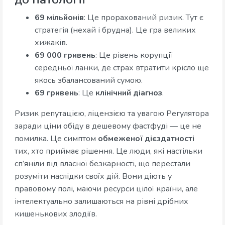
69 мільйонів
: Це прорахований ризик. Тут є
стратегія (нехай і брудна). Це гра великих
хижаків.
69 000 гривень
: Це рівень корупції
середньої ланки, де страх втратити крісло ще
якось збалансований сумою.
69 гривень
: Це
клінічний діагноз
.
Ризик репутацією, ліцензією та увагою Регулятора
заради ціни обіду в дешевому фастфуді — це не
помилка. Це симптом
обмеженої дієздатності
тих, хто приймає рішення. Це люди, які настільки
сп’яніли від власної безкарності, що перестали
розуміти наслідки своїх дій. Вони діють у
правовому полі, маючи ресурси цілої країни, але
інтелектуально залишаються на рівні дрібних
кишенькових злодіїв.