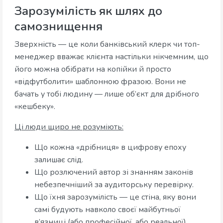
Зарозумілість як шлях до
самознищення
Зверхність — це коли банківський клерк чи топ-
менеджер вважає клієнта настільки нікчемним, що
його можна обібрати на копійки й просто
«відфутболити» шаблонною фразою. Вони не
бачать у тобі людину — лише об’єкт для дрібного
«кешбеку».
Ці люди щиро не розуміють:
Що кожна «дрібниця» в цифрову епоху
залишає слід.
Що розлючений автор зі знанням законів
небезпечніший за аудиторську перевірку.
Що їхня зарозумілість — це стіна, яку вони
самі будують навколо своєї майбутньої
в’язниці (або професійної, або реальної).