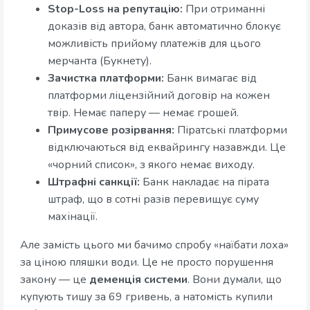
Stop-Loss на репутацію:
При отриманні
доказів від автора, банк автоматично блокує
можливість прийому платежів для цього
мерчанта (Букнету).
Зачистка платформи:
Банк вимагає від
платформи ліцензійний договір на кожен
твір. Немає паперу — немає грошей.
Примусове розірвання:
Піратські платформи
відключаються від еквайрингу назавжди. Це
«чорний список», з якого немає виходу.
Штрафні санкції:
Банк накладає на пірата
штраф, що в сотні разів перевищує суму
махінації.
Але замість цього ми бачимо спробу «наїбати лоха»
за ціною пляшки води. Це не просто порушення
закону — це
деменція системи
. Вони думали, що
купують тишу за 69 гривень, а натомість купили