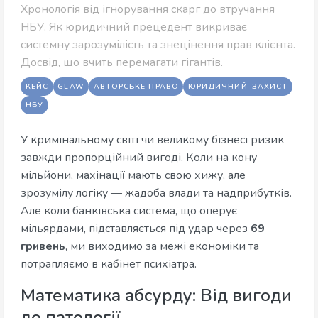
Хронологія від ігнорування скарг до втручання
НБУ. Як юридичний прецедент викриває
системну зарозумілість та знецінення прав клієнта.
Досвід, що вчить перемагати гігантів.
КЕЙС
GLAW
АВТОРСЬКЕ ПРАВО
ЮРИДИЧНИЙ_ЗАХИСТ
НБУ
У кримінальному світі чи великому бізнесі ризик
завжди пропорційний вигоді. Коли на кону
мільйони, махінації мають свою хижу, але
зрозумілу логіку — жадоба влади та надприбутків.
Але коли банківська система, що оперує
мільярдами, підставляється під удар через
69
гривень
, ми виходимо за межі економіки та
потрапляємо в кабінет психіатра.
Математика абсурду: Від вигоди
до патології