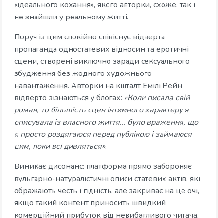
«ідеального кохання», якого авторки, схоже, так і
не знайшли у реальному житті.
Поруч із цим спокійно співіснує відверта
пропаганда одностатевих відносин та еротичні
сцени, створені виключно заради сексуального
збудження без жодного художнього
навантаження. Авторки на кшталт Емілі Рейн
відверто зізнаються у блогах:
«Коли писала свій
роман, то більшість сцен інтимного характеру я
описувала із власного життя... було враження, що
я просто роздягаюся перед публікою і займаюся
цим, поки всі дивляться»
.
Виникає дисонанс: платформа прямо забороняє
вульгарно-натуралістичні описи статевих актів, які
ображають честь і гідність, але закриває на це очі,
якщо такий контент приносить швидкий
комерційний прибуток від невибагливого читача.