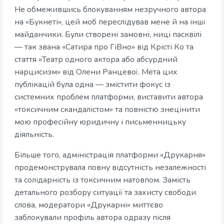
Не обмежившись блокуванням незручного автора
на «Букнеті», цей моб переслідував мене й на інші
майданчики. Були створені замовні, ниці пасквілі
— так звана «Сатира про ГіВно» від Крісті Ко та
стаття «Театр одного актора або абсурдний
нарцисизм» від Олени Ранцевої. Мета цих
публікацій була одна — змістити фокус із
системних проблем платформи, виставити автора
«токсичним скандалістом» та повністю знецінити
мою професійну юридичну і письменницьку
діяльність.
Більше того, адміністрація платформи «Друкарня»
продемонструвала повну відсутність незалежності
та солідарність із токсичним натовпом. Замість
детального розбору ситуації та захисту свободи
слова, модератори «Друкарні» миттєво
заблокували профіль автора одразу після