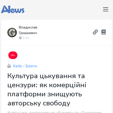
Владислав
Гришкевич
2 міс
18+
Кейс
/
Блоги
Культура цькування та
цензури: як комерційні
платформи знищують
авторську свободу
Куліси укр. самвидаву: як «Букнет» та «Друкарня»