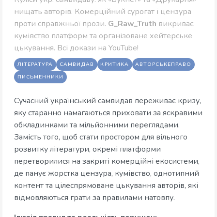
нищать авторів. Комерційний сурогат і цензура
проти справжньої прози.
G_Raw_Truth
викриває
кумівство платформ та організоване хейтерське
цькування. Всі докази на YouTube!
ЛІТЕРАТУРА
САМВИДАВ
КРИТИКА
АВТОРСЬКЕПРАВО
ПИСЬМЕННИКИ
Сучасний український самвидав переживає кризу,
яку старанно намагаються приховати за яскравими
обкладинками та мільйонними переглядами.
Замість того, щоб стати простором для вільного
розвитку літератури, окремі платформи
перетворилися на закриті комерційні екосистеми,
де панує жорстка цензура, кумівство, однотипний
контент та цілеспрямоване цькування авторів, які
відмовляються грати за правилами натовпу.