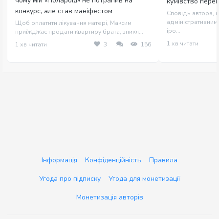
чому мій «Полароїд» не потрапив на
кумівство пере
конкурс, але став маніфестом
Сповідь автора, щ
адміністративним 
Щоб оплатити лікування матері, Максим
іро...
приїжджає продати квартиру брата, зникл...
1 хв читати
1 хв читати
3
156
Інформація
Конфіденційність
Правила
Угода про підписку
Угода для монетизації
Монетизація авторів