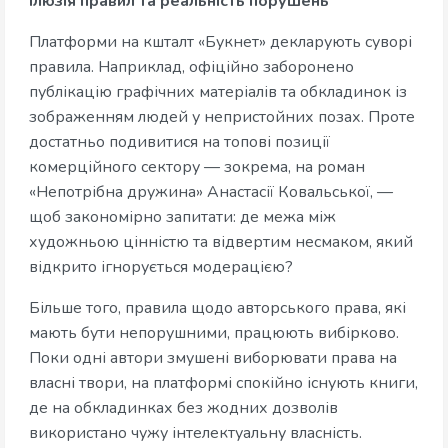
Ілюзія правил та реальність порушень
Платформи на кшталт «Букнет» декларують суворі
правила. Наприклад, офіційно заборонено
публікацію графічних матеріалів та обкладинок із
зображенням людей у непристойних позах. Проте
достатньо подивитися на топові позиції
комерційного сектору — зокрема, на роман
«Непотрібна дружина» Анастасії Ковальської, —
щоб закономірно запитати: де межа між
художньою цінністю та відвертим несмаком, який
відкрито ігнорується модерацією?
Більше того, правила щодо авторського права, які
мають бути непорушними, працюють вибірково.
Поки одні автори змушені виборювати права на
власні твори, на платформі спокійно існують книги,
де на обкладинках без жодних дозволів
використано чужу інтелектуальну власність.