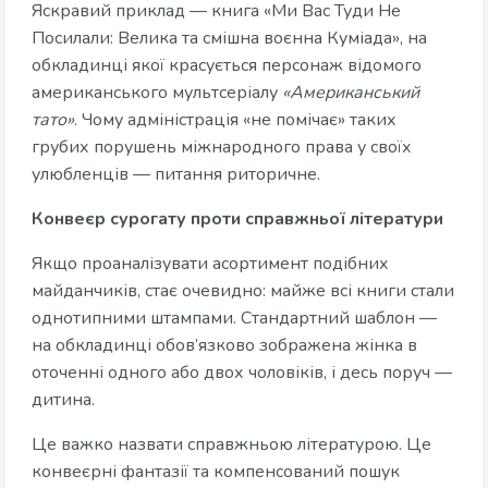
Яскравий приклад — книга «Ми Вас Туди Не
Посилали: Велика та смішна воєнна Куміада», на
обкладинці якої красується персонаж відомого
американського мультсеріалу
«Американський
тато»
. Чому адміністрація «не помічає» таких
грубих порушень міжнародного права у своїх
улюбленців — питання риторичне.
Конвеєр сурогату проти справжньої літератури
Якщо проаналізувати асортимент подібних
майданчиків, стає очевидно: майже всі книги стали
однотипними штампами. Стандартний шаблон —
на обкладинці обов’язково зображена жінка в
оточенні одного або двох чоловіків, і десь поруч —
дитина.
Це важко назвати справжньою літературою. Це
конвеєрні фантазії та компенсований пошук