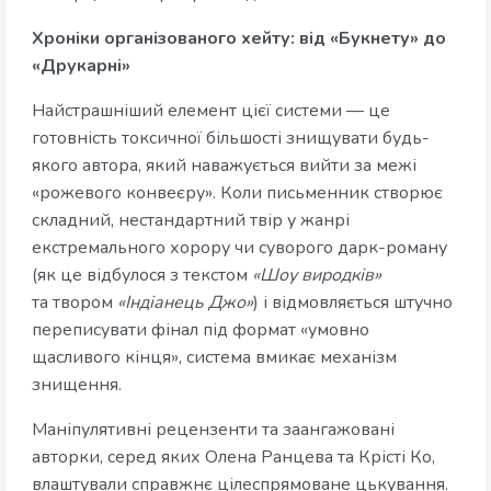
Хроніки організованого хейту: від «Букнету» до
«Друкарні»
Найстрашніший елемент цієї системи — це
готовність токсичної більшості знищувати будь-
якого автора, який наважується вийти за межі
«рожевого конвеєру». Коли письменник створює
складний, нестандартний твір у жанрі
екстремального хорору чи суворого дарк-роману
(як це відбулося з текстом
«Шоу виродків»
та
твором
«Індіанець Джо»
) і відмовляється штучно
переписувати фінал під формат «умовно
щасливого кінця», система вмикає механізм
знищення.
Маніпулятивні рецензенти та заангажовані
авторки, серед яких Олена Ранцева та Крісті Ко,
влаштували справжнє цілеспрямоване цькування.